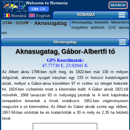
Welcome to Romania
Like
13k
ROMANIA
Românã
English
>
>
Aknasugatag település Máramaros
Aknasugatag
UTAK
DJ109F
megyében található, 1242 lakosa
van.
Aknasugatag
Aknasugatag, Gábor-Albertfi tó
GPS Koordinatak:
47.77730 E, 23.92941 K
Az Albert akna 1799-ben nyílt meg, és 1822-ben már 130 m mélyen
dolgoztak, ahonnan nyugati irányban egy 233 m hosszú kutatóvágatot
ástak, mellyel a Gábor-akna közelében 97 m széles só réteget fedeztek
fel. 1824-ben vízbetörés miatt a kitermelés leállt. A Gábor aknát 1821-től
művelték, 1868 tavaszán 93 m mélységig jutottak le. A lenti kápolnába
ünnepekkor lementek a hívek imádkozni. 1951-ben végérvényesen
megszűnt a só kitermelése. Az Albert és Gábor aknák szinte egy időben,
1957-58-ban omlottak be és kialakították a 30 m mély és 2,35 ha felületű
tavat.