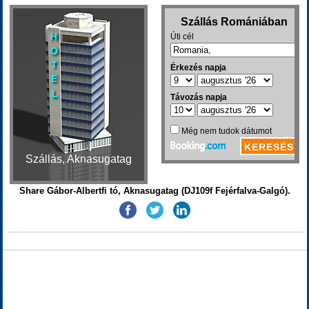
Szállás, Aknasugatag
Share Gábor-Albertfi tó, Aknasugatag (DJ109f Fejérfalva-Galgó).