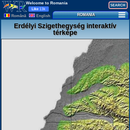
Welcome to Romania
Like
13k
ROMANIA
Românã
English
Erdélyi Szigethegység interaktív
térképe