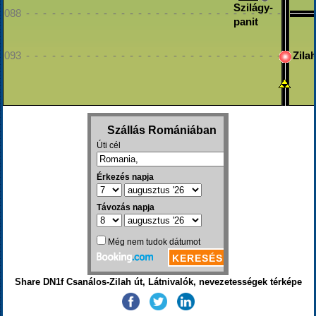
Szilágy-
088 - - - - - - - - - - - - - - - - - - - - - - - - - - - - - - - - - 
panit
093 - - - - - - - - - - - - - - - - - - - - - - - - - - - - - - - - - 
Zila
Share DN1f Csanálos-Zilah út, Látnivalók, nevezetességek térképe