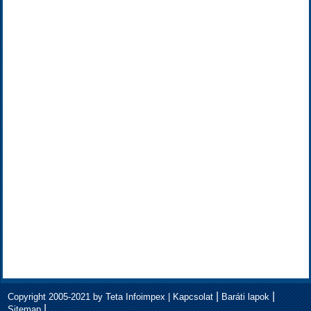
|
|
Copyright 2005-2021 by Teta Infoimpex |
Kapcsolat
Baráti lapok
|
Sitemap