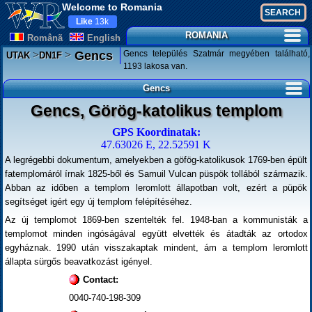
Welcome to Romania
Like
13k
ROMANIA
Românã
English
>
>
Gencs település Szatmár megyében található,
Gencs
UTAK
DN1F
1193 lakosa van.
Gencs
Gencs, Görög-katolikus templom
GPS Koordinatak:
47.63026 E, 22.52591 K
A legrégebbi dokumentum, amelyekben a göfög-katolikusok 1769-ben épült
fatemplomáról írnak 1825-ből és Samuil Vulcan püspök tollából származik.
Abban az időben a templom leromlott állapotban volt, ezért a püpök
segítséget igért egy új templom felépítéséhez.
Az új templomot 1869-ben szentelték fel. 1948-ban a kommunisták a
templomot minden ingóságával együtt elvették és átadták az ortodox
egyháznak. 1990 után visszakaptak mindent, ám a templom leromlott
állapta sürgős beavatkozást igényel.
Contact:
0040-740-198-309