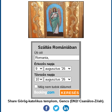
Share Görög-katolikus templom, Gencs (DN1f Csanálos-Zilah).