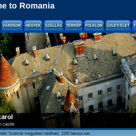
e to Romania
VÁROSOK
HEGYEK
SZÁLLÁS
TÉRKÉP
FOLKLOR
ÜZLETI ÉLET
T
ülés Szatmár megyében található, 1193 lakosa van.