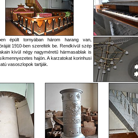
ben épült tornyában három harang van,
óráját 1910-ben szerelték be. Rendkívül szép
akain kívül négy nagyméretű hármasablak is
síkmennyezetes hajón. A karzatokat korinhusi
atú vasoszlopok tartják.