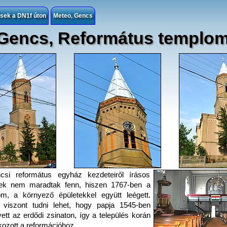
ések a DN1f úton
Meteo, Gencs
Gencs, Református templo
csi református egyház kezdeteiről írásos
ek nem maradtak fenn, hiszen 1767-ben a
m, a környező épületekkel együtt leégett.
 viszont tudni lehet, hogy papja 1545-ben
vett az erdődi zsinaton, így a település korán
kozott a reformációhoz.