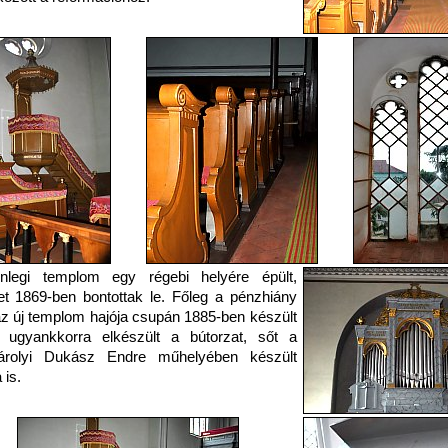
enlegi templom egy régebi helyére épült,
t 1869-ben bontottak le. Főleg a pénzhiány
az új templom hajója csupán 1885-ben készült
e ugyankkorra elkészült a bútorzat, sőt a
árolyi Dukász Endre műhelyében készült
 is.