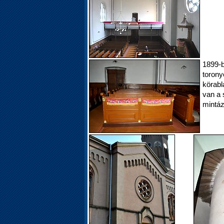
1899-
torony
körabl
van a 
mintáz