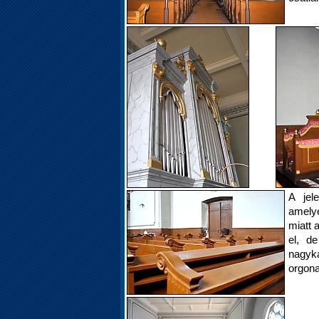
A jel
amelye
miatt 
el, d
nagyk
orgona