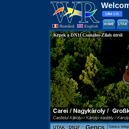
Welcom
Like
13k
HOME
UTAK
Românã
English
Képek a DN1f Csanálos-Zilah útról
Gencs
Gencs telep
>
>
UTAK
DN1F