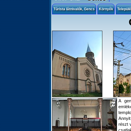
Túrista látnivalók, Gencs
Környék
Települ
A gen
emlék
templo
Annyit
részt 
csatla