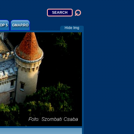
OP 5
GMAP.RO
Hide Img