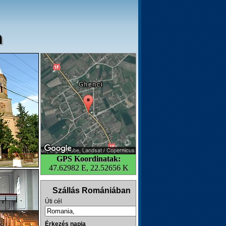
m
GPS Koordinatak:
47.62982 E, 22.52656 K