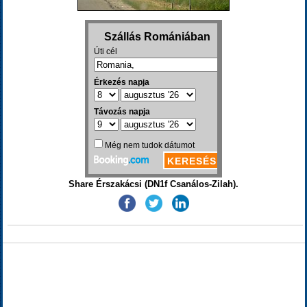
Share Érszakácsi (DN1f Csanálos-Zilah).