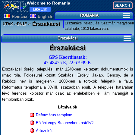
Welcome to Romania
Like
13k
ROMANIA
Românã
English
>
>
Érszakácsi település Szatmár megyében
Érszakácsi
UTAK
DN1F
található, 1013 lakosa van.
Érszakácsi
Érszakácsi
GPS Koordinatak:
47.48475 E, 22.67999 K
Érszakácsi ősrégi település, már 1240-ben keltezett dokumentumok is
írnak róla. Földesurai között Szakácsi Erdélyi Jakab, Gencsy, de a
Rákóczi név is megjelenik. 1600-ben a törökök felégetik a falut.
Református temploma a XVIII. században épült. A település határában
lévő ferences kolostor már csak az emlékekben él, ám harangját a
templomban őrzik.
Látnivalók
Református templom
Bölöni vagy Braunecker kastély?
Ártézi kút