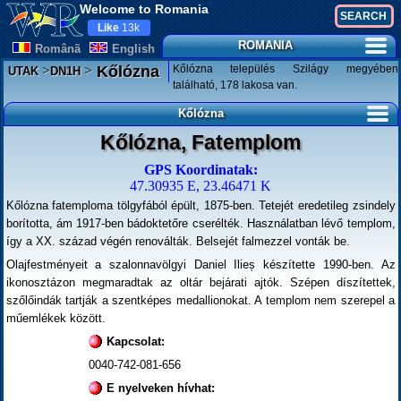
Welcome to Romania
Like
13k
ROMANIA
Românã
English
>
>
Kőlózna település Szilágy megyében
Kőlózna
UTAK
DN1H
található, 178 lakosa van.
Kőlózna
Kőlózna, Fatemplom
GPS Koordinatak:
47.30935 E, 23.46471 K
Kőlózna fatemploma tölgyfából épült, 1875-ben. Tetejét eredetileg zsindely
borította, ám 1917-ben bádoktetőre cserélték. Használatban lévő templom,
így a XX. század végén renoválták. Belsejét falmezzel vonták be.
Olajfestményeit a szalonnavölgyi Daniel Ilieș készítette 1990-ben. Az
ikonosztázon megmaradtak az oltár bejárati ajtók. Szépen díszítettek,
szőlőindák tartják a szentképes medallionokat. A templom nem szerepel a
műemlékek között.
Kapcsolat:
0040-742-081-656
E nyelveken hívhat: