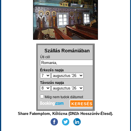
Share Fatemplom, Kőlózna (DN1h Hosszúrév-Élesd).