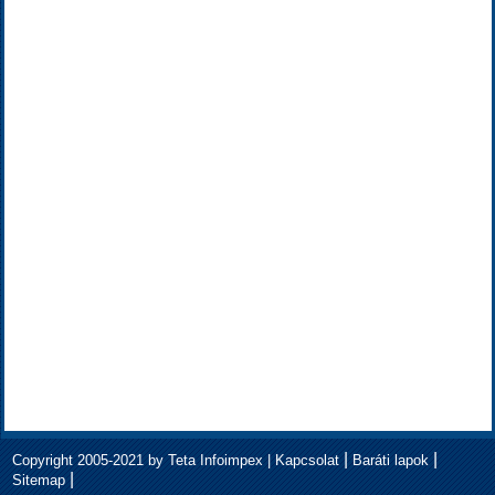
|
|
Copyright 2005-2021 by Teta Infoimpex |
Kapcsolat
Baráti lapok
|
Sitemap