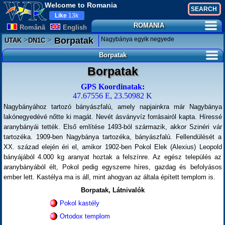
Welcome to Romania
Like
13k
ROMANIA
Românã
English
>
>
Nagybánya egyik negyede
Borpatak
UTAK
DN1C
Borpatak
Borpatak
GPS Koordinatak:
47.67556 E, 23.50982 K
Nagybányához tartozó bányászfalú, amely napjainkra már Nagybánya
lakónegyedévé nőtte ki magát. Nevét ásványvíz forrásairól kapta. Híressé
aranybányái tették. Első említése 1493-ból származik, akkor Szinéri vár
tartozéka. 1909-ben Nagybánya tartozéka, bányászfalú. Fellendülését a
XX. század elején éri el, amikor 1902-ben Pokol Elek (Alexius) Leopold
bányájából 4.000 kg aranyat hoztak a felszínre. Az egész település az
aranybányából élt, Pokol pedig egyszerre híres, gazdag és befolyásos
ember lett. Kastélya ma is áll, mint ahogyan az általa épített templom is.
Borpatak, Látnivalók
Pokol kastély
Ortodox templom