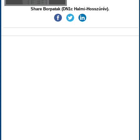
Share Borpatak (DN1c Halmi-Hosszúrév).