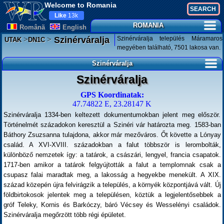
Welcome to Romania
Like
13k
ROMANIA
Românã
English
>
>
Szinérváralja település Máramaros
Szinérváralja
UTAK
DN1C
megyében található, 7501 lakosa van.
Szinérváralja
Szinérváralja
GPS Koordinatak:
47.74822 E, 23.28147 K
Szinérváralja 1334-ben keltezett dokumentumokban jelent meg először.
Történelmét századokon keresztül a Szinéri vár határozta meg. 1583-ban
Báthory Zsuzsanna tulajdona, akkor már mezőváros. Őt követte a Lónyay
család. A XVI-XVIII. századokban a falut többször is lerombolták,
különböző nemzetek így: a tatárok, a császári, lengyel, francia csapatok.
1717-ben amikor a tatárok felgyújtották a falut a templomnak csak a
csupasz falai maradtak meg, a lakosság a hegyekbe menekült. A XIX.
század közepén újra felvirágzik a település, a környék központjává vált. Új
földbirtokosok jelentek meg a településen, köztük a legjelentősebbek a
gróf Teleky, Kornis és Barkóczy, báró Vécsey és Wesselényi családok.
Szinérváralja megőrzött több régi épületet.