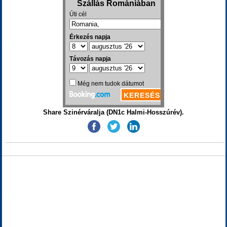
Share Szinérváralja (DN1c Halmi-Hosszúrév).