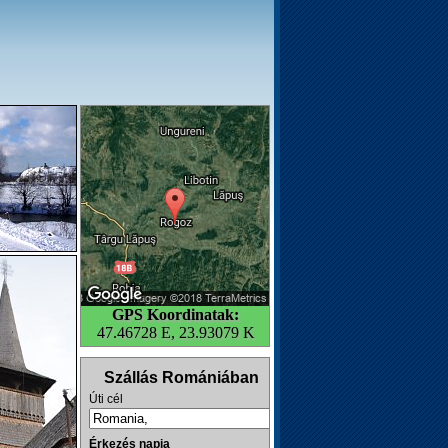
GPS Koordinatak:
47.46728 E, 23.93079 K