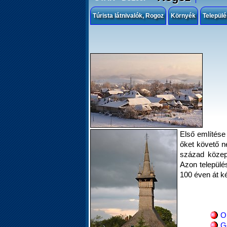
Túrista látnivalók, Rogoz
Környék
Települ
Első említése 
őket követő n
század közepé
Azon települé
100 éven át ké
O
G