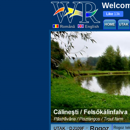
Welcom
Like
13k
HOME
UTAK
Românã
English
Rogoz
Rogoz tel
>
>
UTAK
DJ109F