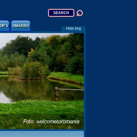
OP 5
GMAP.RO
Hide Img