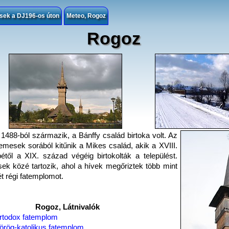
ések a DJ196-os úton
Meteo, Rogoz
Rogoz
1488-ból származik, a Bánffy család birtoka volt. Az
emesek sorából kitűnik a Mikes család, akik a XVIII.
től a XIX. század végéig birtokolták a települést.
sek közé tartozik, ahol a hívek megőriztek több mint
t régi fatemplomot.
Rogoz, Látnivalók
rtodox fatemplom
örög-katolikus fatemplom