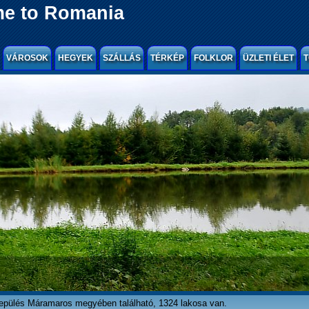
e to Romania
VÁROSOK
HEGYEK
SZÁLLÁS
TÉRKÉP
FOLKLOR
ÜZLETI ÉLET
T
epülés Máramaros megyében található, 1324 lakosa van.