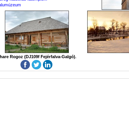
alumúzeum
hare Rogoz (DJ109f Fejérfalva-Galgó).