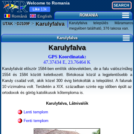
Welcome to Romania
Like
13k
ROMANIA
Românã
English
>
>
Karulyfalva település Máramaros
Karulyfalva
UTAK
DJ109F
megyében található, 376 lakosa van.
Karulyfalva
Karulyfalva
GPS Koordinatak:
47.37434 E, 23.76464 K
Karulyfalvát először 1584-ben említik oklevelekben, de a falu valószínűleg
1554 és 1584 között keletkezett. Birtokosai közül a legjelentősebb a
Karuly család volt, akik közel 300 évig birtokolták a települést. A falunak
10 vízimalma volt. Területén a XIX. században szinte egy időben épült az
ortodoxok és görög katolikusok kőtemploma is.
Karulyfalva, Látnivalók
Lenti templom
Fenti templom