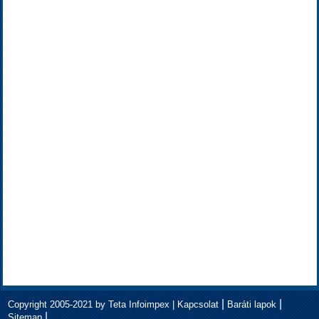
|
|
Copyright 2005-2021 by Teta Infoimpex |
Kapcsolat
Baráti lapok
|
Sitemap