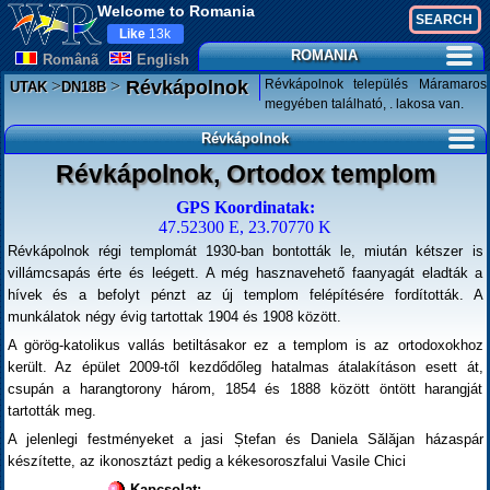
Welcome to Romania
Like
13k
ROMANIA
Românã
English
>
>
Révkápolnok település Máramaros
Révkápolnok
UTAK
DN18B
megyében található, . lakosa van.
Révkápolnok
Révkápolnok, Ortodox templom
GPS Koordinatak:
47.52300 E, 23.70770 K
Révkápolnok régi templomát 1930-ban bontották le, miután kétszer is
villámcsapás érte és leégett. A még hasznavehető faanyagát eladták a
hívek és a befolyt pénzt az új templom felépítésére fordították. A
munkálatok négy évig tartottak 1904 és 1908 között.
A görög-katolikus vallás betiltásakor ez a templom is az ortodoxokhoz
került. Az épület 2009-től kezdődőleg hatalmas átalakításon esett át,
csupán a harangtorony három, 1854 és 1888 között öntött harangját
tartották meg.
A jelenlegi festményeket a jasi Ștefan és Daniela Sălăjan házaspár
készítette, az ikonosztázt pedig a kékesoroszfalui Vasile Chici
Kapcsolat: