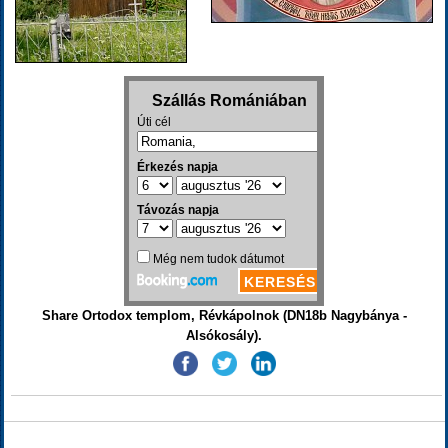
Share Ortodox templom, Révkápolnok (DN18b Nagybánya -
Alsókosály).