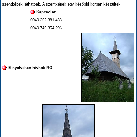
szentképek láthatóak. A szentképek egy későbbi korban készültek.
Kapcsolat:
0040-262-381-483
0040-745-354-296
E nyelveken hívhat: RO