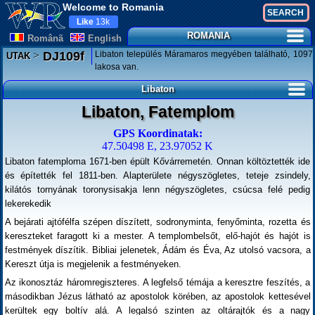
Welcome to Romania
Like
13k
ROMANIA
Românã
English
>
Libaton település Máramaros megyében található, 1097
DJ109f
UTAK
lakosa van.
Libaton
Libaton, Fatemplom
GPS Koordinatak:
47.50498 E, 23.97052 K
Libaton fatemploma 1671-ben épült Kővárremetén. Onnan költöztették ide
és építették fel 1811-ben. Alapterülete négyszögletes, teteje zsindely,
kilátós tornyának toronysisakja lenn négyszögletes, csúcsa felé pedig
lekerekedik
A bejárati ajtófélfa szépen díszített, sodronyminta, fenyőminta, rozetta és
kereszteket faragott ki a mester. A templombelsőt, elő-hajót és hajót is
festmények díszítik. Bibliai jelenetek, Ádám és Éva, Az utolsó vacsora, a
Kereszt útja is megjelenik a festményeken.
Az ikonosztáz háromregiszteres. A legfelső témája a keresztre feszítés, a
másodikban Jézus látható az apostolok körében, az apostolok kettesével
kerültek egy boltív alá. A legalsó szinten az oltárajtók és a nagy