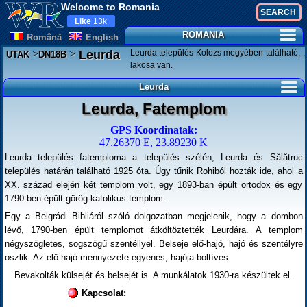
Welcome to Romania
Like
13k
ROMANIA
Românã
English
>
>
Leurda település Kolozs megyében található, .
Leurda
UTAK
DN18B
lakosa van.
Leurda
Leurda, Fatemplom
GPS Koordinatak:
47.26370 E, 23.89230 K
Leurda település fatemploma a település szélén, Leurda és Sălătruc
település határán található 1925 óta. Úgy tűnik Rohiból hozták ide, ahol a
XX. század elején két templom volt, egy 1893-ban épült ortodox és egy
1790-ben épült görög-katolikus templom.
Egy a Belgrádi Bibliáról szóló dolgozatban megjelenik, hogy a dombon
lévő, 1790-ben épült templomot átköltöztették Leurdára. A templom
négyszögletes, sogszögű szentéllyel. Belseje elő-hajó, hajó és szentélyre
oszlik. Az elő-hajó mennyezete egyenes, hajója boltíves.
Bevakolták külsejét és belsejét is. A munkálatok 1930-ra készültek el.
Kapcsolat: