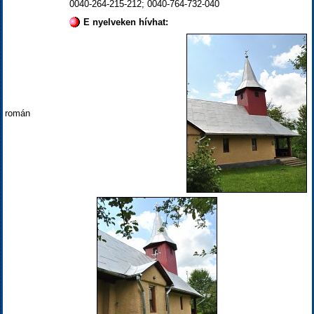
0040-264-215-212; 0040-764-732-040
E nyelveken hívhat:
román