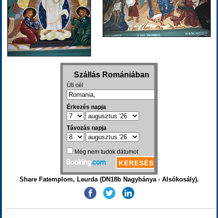
Share Fatemplom, Leurda (DN18b Nagybánya - Alsókosály).