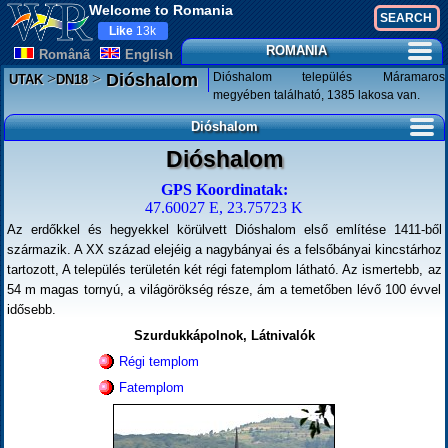
Welcome to Romania
Like
13k
ROMANIA
Românã
English
>
>
Dióshalom település Máramaros
Dióshalom
UTAK
DN18
megyében található, 1385 lakosa van.
Dióshalom
Dióshalom
GPS Koordinatak:
47.60027 E, 23.75723 K
Az erdőkkel és hegyekkel körülvett Dióshalom első említése 1411-ből
származik. A XX század elejéig a nagybányai és a felsőbányai kincstárhoz
tartozott, A település területén két régi fatemplom látható. Az ismertebb, az
54 m magas tornyú, a világörökség része, ám a temetőben lévő 100 évvel
idősebb.
Szurdukkápolnok, Látnivalók
Régi templom
Fatemplom