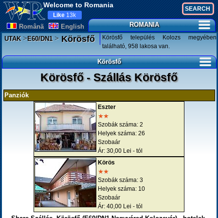
Welcome to Romania
Like
13k
ROMANIA
Românã
English
>
>
Körösfő település Kolozs megyében
Körösfő
UTAK
E60/DN1
található, 958 lakosa van.
Körösfő
Körösfő - Szállás Körösfő
Panziók
Eszter
Szobák száma: 2
Helyek száma: 26
Szobaár
Ár: 30,00 Lei - tól
Körös
Szobák száma: 3
Helyek száma: 10
Szobaár
Ár: 40,00 Lei - tól