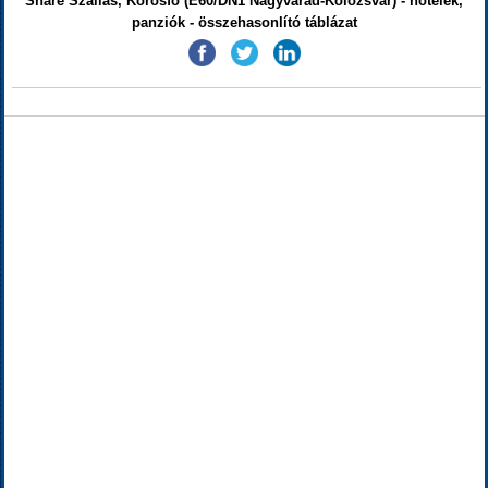
Share Szállás, Körösfő (E60/DN1 Nagyvárad-Kolozsvár) - hotelek,
panziók - összehasonlító táblázat