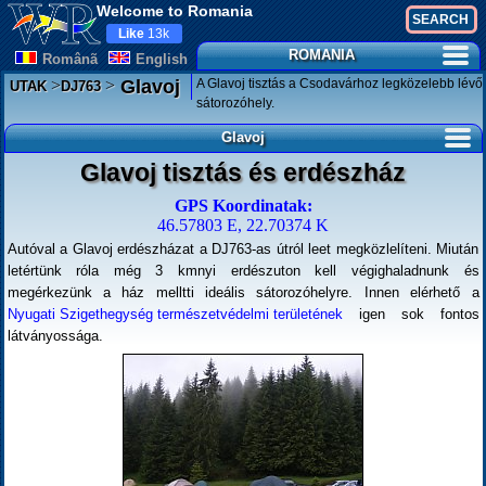
Welcome to Romania
Like
13k
ROMANIA
Românã
English
>
>
A Glavoj tisztás a Csodavárhoz legközelebb lévő
Glavoj
UTAK
DJ763
sátorozóhely.
Glavoj
Glavoj tisztás és erdészház
GPS Koordinatak:
46.57803 E, 22.70374 K
Autóval a Glavoj erdészházat a DJ763-as útról leet megközlelíteni. Miután
letértünk róla még 3 kmnyi erdészuton kell végighaladnunk és
megérkezünk a ház melltti ideális sátorozóhelyre. Innen elérhető a
Nyugati Szigethegység természetvédelmi területének
igen sok fontos
látványossága.