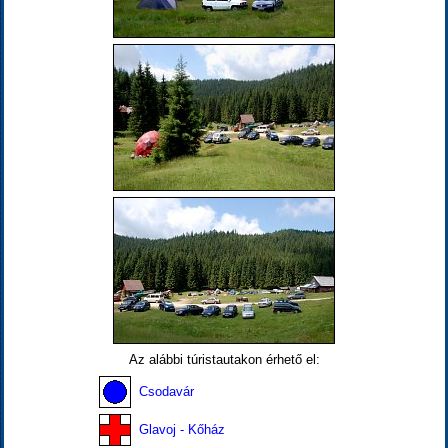
Az alábbi túristautakon érhető el:
Csodavár
Glavoj - Kőház