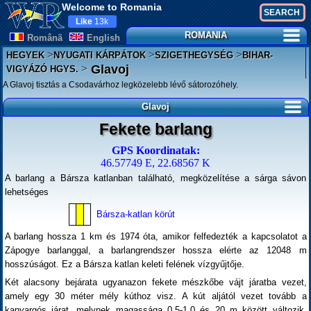
Welcome to Romania
Like
13k
ROMANIA
Românã
English
>
>
>
HEGYEK
NYUGATI KÁRPÁTOK
SZIGETHEGYSÉG
BIHAR-
>
Glavoj
VIGYÁZÓ HGYS.
A Glavoj tisztás a Csodavárhoz legközelebb lévő sátorozóhely.
Glavoj
Fekete barlang
GPS Koordinatak:
46.57749 E, 22.68567 K
A barlang a Bársza katlanban található, megközelítése a sárga sávon
lehetséges
Bársza-katlan körút
A barlang hossza 1 km és 1974 óta, amikor felfedezték a kapcsolatot a
Zápogye barlanggal, a barlangrendszer hossza elérte az 12048 m
hosszúságot. Ez a Bársza katlan keleti felének vízgyűjtője.
Két alacsony bejárata ugyanazon fekete mészkőbe vájt járatba vezet,
amely egy 30 méter mély kúthoz visz. A kút aljától vezet tovább a
kanyargós járat, melynek magassága 0,5-1,0 és 20 m között változik.