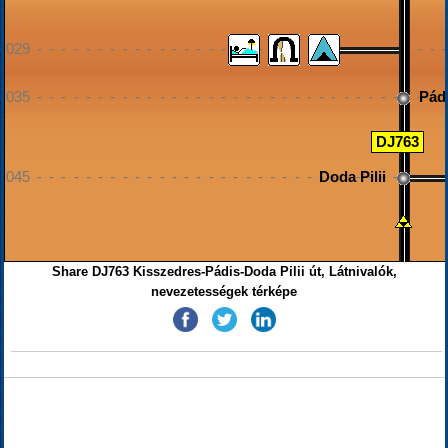
029 - - - - - - - - - - - - - - - - - - - - - - - - - - - - - - - - - 
035 - - - - - - - - - - - - - - - - - - - - - - - - - - - - - - - - - 
Pád
DJ763
045 - - - - - - - - - - - - - - - - - - - - - - - - - - - - - - - - - 
Doda Pilii
Share DJ763 Kisszedres-Pádis-Doda Pilii út, Látnivalók,
nevezetességek térképe