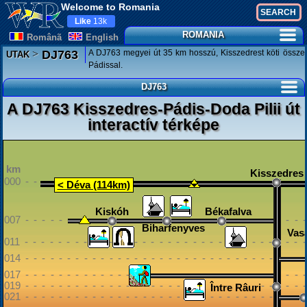
Welcome to Romania
Like
13k
ROMANIA
Românã
English
>
A DJ763 megyei út 35 km hosszú, Kisszedrest köti össze
DJ763
UTAK
Pádissal.
DJ763
A DJ763 Kisszedres-Pádis-Doda Pilii út
interactív térképe
km
Kisszedres
000 - - - - - - - - - - - - - - - - - - - - - - - - - - - - - - - - - 
< Déva (114km)
Kiskóh
Békafalva
007 - - - - - - - - - - - - - - - - - - - - - - - - - - - - - - - - - 
Biharfenyves
Vas
011 - - - - - - - - - - - - - - - - - - - - - - - - - - - - - - - - - 
014 - - - - - - - - - - - - - - - - - - - - - - - - - - - - - - - - - 
017 - - - - - - - - - - - - - - - - - - - - - - - - - - - - - - - - - 
019 - - - - - - - - - - - - - - - - - - - - - - - - - - - - - - - - - 
Între Râuri
021 - - - - - - - - - - - - - - - - - - - - - - - - - - - - - - - - - 