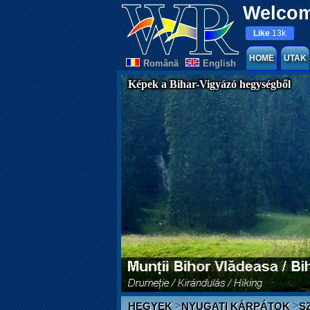
Welcom
Like
13k
HOME
UTAK
Românã
English
Képek a Bihar-Vigyázó hegységből
>
>
HEGYEK
NYUGATI KÁRPÁTOK
S