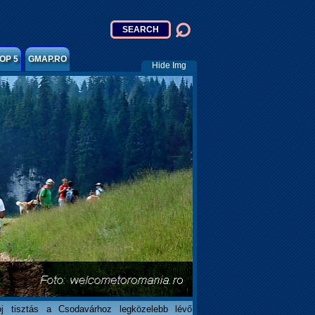
OP 5
GMAP.RO
Hide Img
j tisztás a Csodavárhoz legközelebb lévő