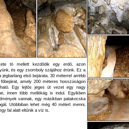
ete tó mellett kezdődik egy erdő, azon
ünk, és egy zsomboly szájához érünk. Ez a
 jégbarlang első bejárata. 30 méterrel arrébb
 főbejárat, amely 200 méteres hosszúságon
tható. Egy lejtős jeges út vezet egy nagy
e, innen több mellékág is indul. Egyikben
dmények vannak, egy másikban patakocska
gál. Utóbbiban lehet még 40 métert menni,
gy fal alatt eltűnik a víz is.