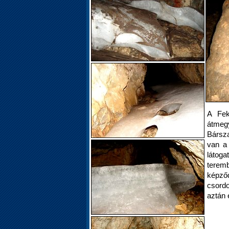
A Fek
átmegy
Bársza
van a
látoga
teremb
képző
csordo
aztán e