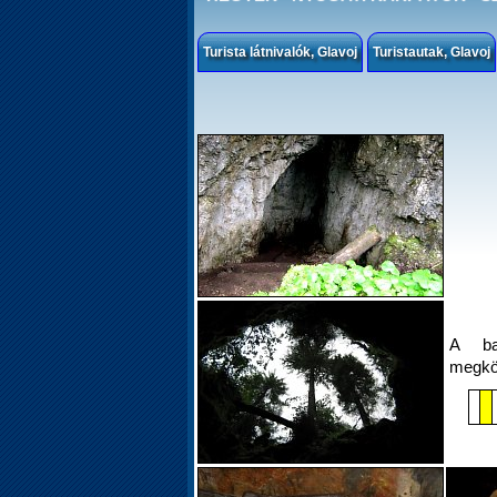
Turista látnivalók, Glavoj
Turistautak, Glavoj
A ba
megköz