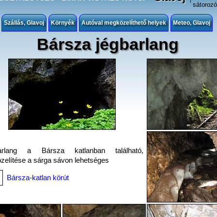
sátorozó
Szállás, Glavoj
Környék
Autóval megközelíthető helyek
Meteo, Glavoj
Bársza jégbarlang
rlang a Bársza katlanban található,
elítése a sárga sávon lehetséges
Bársza-katlan körút