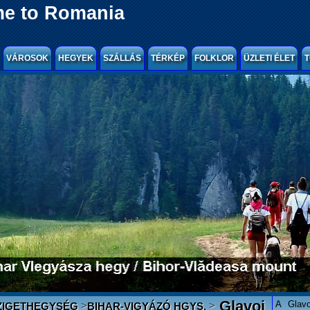
e to Romania
VÁROSOK
HEGYEK
SZÁLLÁS
TÉRKÉP
FOLKLOR
ÜZLETI ÉLET
T
Glavoj
A Glavo
>
>
ZIGETHEGYSÉG
BIHAR-VIGYÁZÓ HGYS.