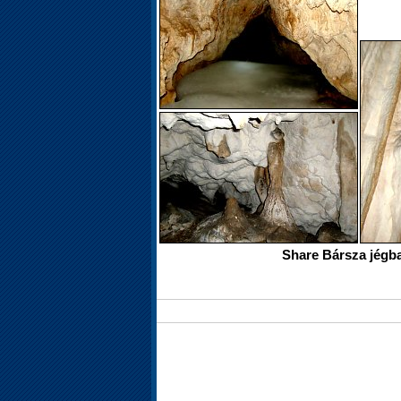
Share Bársza jégba