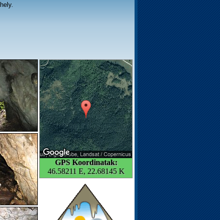
hely.
GPS Koordinatak:
46.58211 E, 22.68145 K