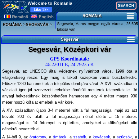
Welcome to Romania
Like
13k
ROMANIA
Românã
English
>
>
Segesvár, Maros megye egyik városa, 25.605
ROMÁNIA
SEGESVÁR
lakosa van.
Segesvár
Segesvár, Középkori vár
GPS Koordinatak:
46.22011 E, 24.79235 K
Segesvár, az UNESCO által védettnek nyílvánított város, 1999 óta a
világörökség része. Egy máig is lakott középkori várral büszkélkedik.
Először 1280-ban emeltek a település dombjára várat. A XVI. században a
vár alatt igen jól szervezett céhekbe tömörült mesterek telepedtek le. Jó
anyagi helyzetüknek köszönhetően hamarosan egy 4 méter magas 930
méter hoszú kőfalat emeltek a vár köré.
A XV. században újabb 3-4 méterrel nőtt a fal magassága, majd az azt
követő 200 év alatt a fal magassága néhol elérte a 15 méteres
magasságot is. 14 őrtornyot is építettek, amelyeket a költségeket álló
céhekről nevezték el.
A 14-ből 9, az
óratorony
, a
tímárok
, a
szabók
, a
kovácsok
, a
szűcsök
, a