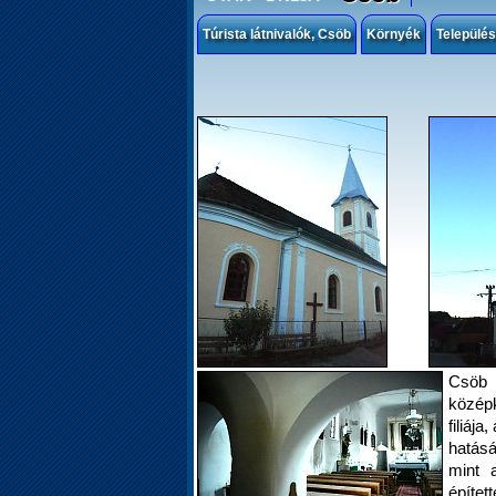
Túrista látnivalók, Csöb
Környék
Települé
Csöb 
közép
filiáj
hatásá
mint a
épített