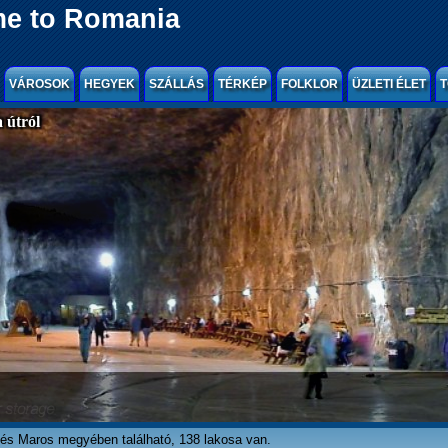
e to Romania
VÁROSOK
HEGYEK
SZÁLLÁS
TÉRKÉP
FOLKLOR
ÜZLETI ÉLET
T
 útról
lés Maros megyében található, 138 lakosa van.