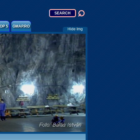
OP 5
GMAP.RO
Hide Img