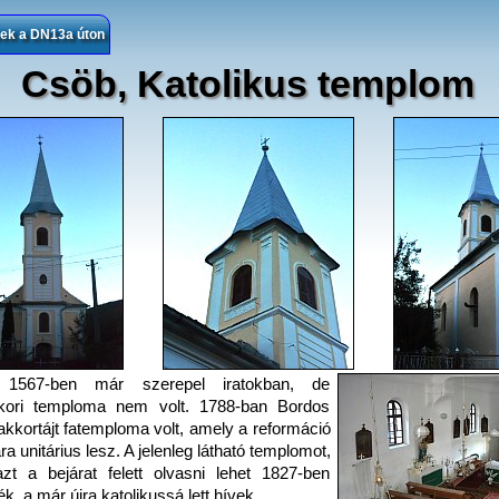
sek a DN13a úton
Csöb, Katolikus templom
1567-ben már szerepel iratokban, de
kori temploma nem volt. 1788-ban Bordos
a, akkortájt fatemploma volt, amely a reformáció
ra unitárius lesz. A jelenleg látható templomot,
zt a bejárat felett olvasni lehet 1827-ben
ék, a már újra katolikussá lett hívek.