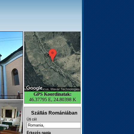
GPS Koordinatak:
46.37795 E, 24.80398 K