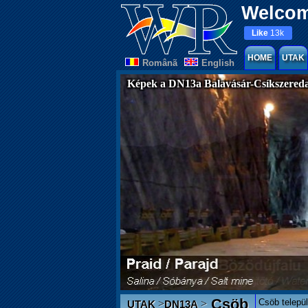
Welcom
Like
13k
HOME
UTAK
Românã
English
Képek a DN13a Balavásár-Csíkszereda
Csöb
Csöb telepü
>
>
UTAK
DN13A