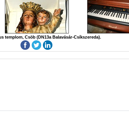
us templom, Csöb (DN13a Balavásár-Csíkszereda).