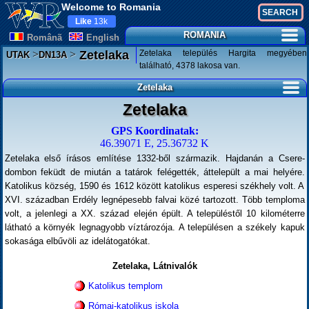
Welcome to Romania
Like
13k
ROMANIA
Românã
English
>
>
Zetelaka település Hargita megyében
Zetelaka
UTAK
DN13A
található, 4378 lakosa van.
Zetelaka
Zetelaka
GPS Koordinatak:
46.39071 E, 25.36732 K
Zetelaka első írásos említése 1332-ből származik. Hajdanán a Csere-
dombon feküdt de miután a tatárok felégették, áttelepült a mai helyére.
Katolikus község, 1590 és 1612 között katolikus esperesi székhely volt. A
XVI. században Erdély legnépesebb falvai közé tartozott. Több temploma
volt, a jelenlegi a XX. század elején épült. A településtől 10 kilométerre
látható a környék legnagyobb víztározója. A településen a székely kapuk
sokasága elbűvöli az idelátogatókat.
Zetelaka, Látnivalók
Katolikus templom
Római-katolikus iskola