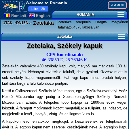
Welcome to Romania
Like
13k
ROMANIA
Românã
English
>
>
Zetelaka település Hargita megyében
Zetelaka
UTAK
DN13A
található, 4378 lakosa van.
Zetelaka
Zetelaka, Székely kapuk
GPS Koordinatak:
46.39859 E, 25.36946 K
Zetelakán valamikor 430 székely kapu volt, melyből ma már csak 130 áll
eredeti helyén. Néhányat elvittek a faluból, de a gyakori tűzvész miatt is
sok székely kapu megsemmisült. Hat régi kapu nincs eredeti helyén,
kiállítási tárgy a falu különböző pontján.
Kettő a Csíkszeredai Székely Múzeumban, egy a Székelyudvarhelyi Haáz
Rezső Múzeumba egy pedig a Sepsiszentgyörgyi Székely Nemzeti
Múzeumban látható. A település több kapuja az 1800-as évek végén
készült. A faragott motívumok között megtaláljuk a tulipánt, az indasort, de
megjelenik a levél-, bogyó-, virág- és csillagmotívum is.
A kapukon lévő feliratokból megtudjuk a készítésének és felújításának
évét is. A legtöbb kapun nem szerepel készítőjének neve. A legrégibb kapu