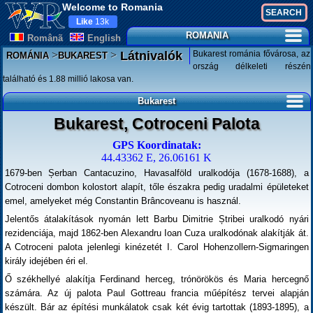
Welcome to Romania
Like
13k
ROMANIA
Românã
English
>
>
Bukarest románia fővárosa, az
Látnivalók
ROMÁNIA
BUKAREST
ország délkeleti részén
található és 1.88 millió lakosa van.
Bukarest
Bukarest, Cotroceni Palota
GPS Koordinatak:
44.43362 E, 26.06161 K
1679-ben Șerban Cantacuzino, Havasalföld uralkodója (1678-1688), a
Cotroceni dombon kolostort alapít, tőle északra pedig uradalmi épületeket
emel, amelyeket még Constantin Brâncoveanu is használ.
Jelentős átalakítások nyomán lett Barbu Dimitrie Ștribei uralkodó nyári
rezidenciája, majd 1862-ben Alexandru Ioan Cuza uralkodónak alakítják át.
A Cotroceni palota jelenlegi kinézetét I. Carol Hohenzollern-Sigmaringen
király idejében éri el.
Ő székhellyé alakítja Ferdinand herceg, trónörökös és Maria hercegnő
számára. Az új palota Paul Gottreau francia műépítész tervei alapján
készült. Bár az építési munkálatok csak két évig tartottak (1893-1895), a