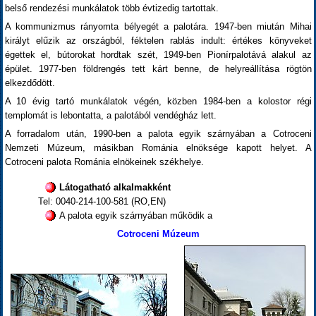
belső rendezési munkálatok több évtizedig tartottak.
A kommunizmus rányomta bélyegét a palotára. 1947-ben miután Mihai
királyt elűzik az országból, féktelen rablás indult: értékes könyveket
égettek el, bútorokat hordtak szét, 1949-ben Pionírpalotává alakul az
épület. 1977-ben földrengés tett kárt benne, de helyreállítása rögtön
elkezdődött.
A 10 évig tartó munkálatok végén, közben 1984-ben a kolostor régi
templomát is lebontatta, a palotából vendégház lett.
A forradalom után, 1990-ben a palota egyik szárnyában a Cotroceni
Nemzeti Múzeum, másikban Románia elnöksége kapott helyet. A
Cotroceni palota Románia elnökeinek székhelye.
Látogatható alkalmakként
Tel: 0040-214-100-581 (RO,EN)
A palota egyik szárnyában működik a
Cotroceni Múzeum