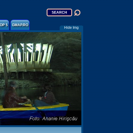
OP 5
GMAP.RO
Hide Img