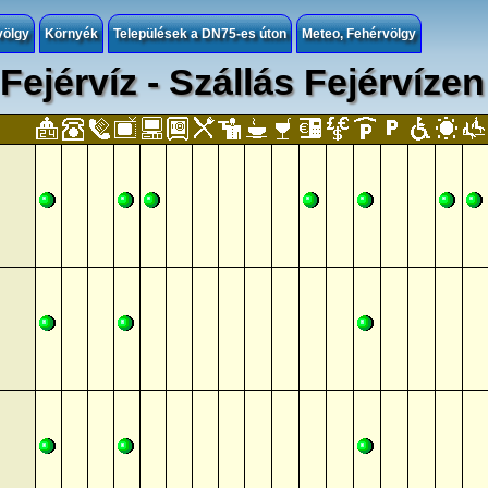
völgy
Környék
Települések a DN75-es úton
Meteo, Fehérvölgy
Fejérvíz - Szállás Fejérvízen