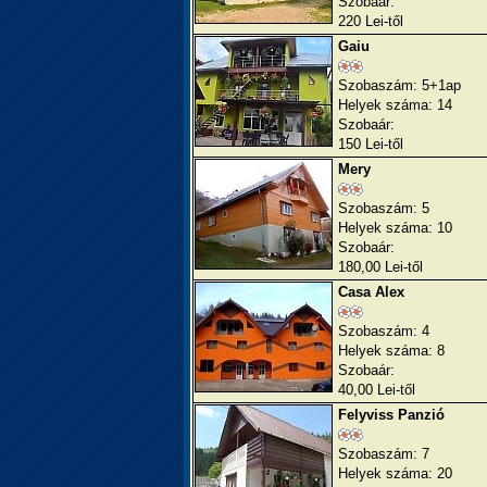
Szobaár:
220 Lei-től
Gaiu
Szobaszám: 5+1ap
Helyek száma: 14
Szobaár:
150 Lei-től
Mery
Szobaszám: 5
Helyek száma: 10
Szobaár:
180,00 Lei-től
Casa Alex
Szobaszám: 4
Helyek száma: 8
Szobaár:
40,00 Lei-től
Felyviss Panzió
Szobaszám: 7
Helyek száma: 20