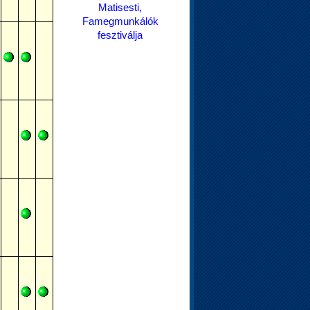
Matisesti,
Famegmunkálók
fesztiválja