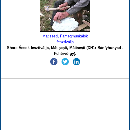
Matisesti, Famegmunkálók
fesztiválja
Share Ácsok fesztiválja, Mătișești, Mătișești (DN1r Bánfyhunyad -
Fehérvölgy).