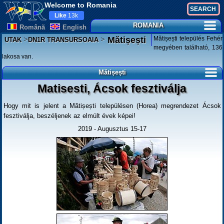
Welcome to Romania
Like
13k
ROMANIA
Românã
English
>
>
Mătișești település Fehér
Mătișești
UTAK
DN1R TRANSURSOAIA
megyében található, 136
lakosa van.
Mătișești
Matisesti, Ácsok fesztiválja
Hogy mit is jelent a Mătișești településen (Horea) megrendezet Ácsok
fesztiválja, beszéljenek az elmúlt évek képei!
2019 - Augusztus 15-17