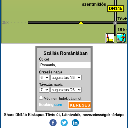
szentmiklós
DN14b
Tövi
058 - - - - - - - - - - - - - - - - - - - - - - - - - - - - - - - - - 
18 k
Share DN14b Kiskapus-Tövis út, Látnivalók, nevezetességek térképe