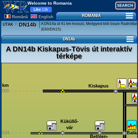
Welcome to Romania
Like
13k
ROMANIA
Românã
English
>
A DN14a út 41 km hosszú, Medgyest köti össze Radnóttal
DN14b
UTAK
(E60/DN15).
DN14b
A DN14b Kiskapus-Tövis út interaktív
térképe
km
Kiskapus
000 - - - - - - - - - - - - - - - - - - - - - - - - - - - - - - - - - 
Küküllő-
vár
034 - - - - - - - - - - - - - - - - - - - - - - - - - - - - - - - - - 
Baláz
Bethlen-