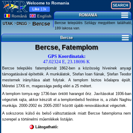
Welcome to Romania
Like
13k
ROMANIA
Românã
English
>
>
Bercse település Szilágy megyében található,
Bercse
UTAK
DN1G
189 lakosa van.
Bercse
Bercse, Fatemplom
GPS Koordinatak:
47.02324 E, 23.18696 K
Bercse település fatemplomát 1862-ben a közösség híveinek anyagi
támogatásával építették. A munkálatok, Stefan Ioan fiának, Ștefan Teodor
mesternek irányítása alatt folytak. A templom biztos kőalapra épült.
Méretei 17X6 m, magassága pedig eléri a 25 métert.
A templom tornya egy 1736-ban öntött harangot őriz. Javításokat 1936-ban
végeztek rajta, akkor készült el a templombelső festése is, a zilahi Naghiu
munkája. 2000-2002 és 2005-2007 között újabb renoválásokat végeztek.
A sokszoros külső és belső változtatások miatt Bercse fatemploma nem
szerepel a történelmi műemlékek listáján.
Látogatható: