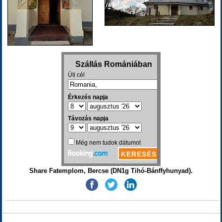
Share Fatemplom, Bercse (DN1g Tihó-Bánffyhunyad).