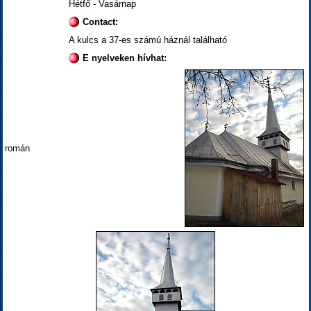
Hétfő - Vasárnap
Contact:
A kulcs a 37-es számú háznál található
E nyelveken hívhat:
román