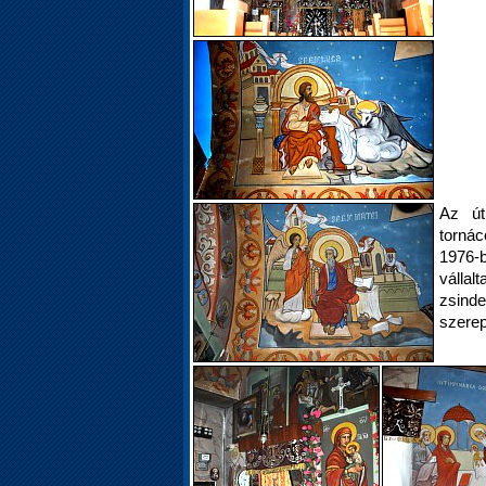
Az út
tornác
1976-
vállal
zsind
szerep