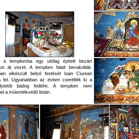
 a templomba egy utólag épített bezárt
on át vezet. A templom falait bevakolták.
ban elkészült belső festését Ioan Ciurean
ta fel. Ugyanabban az évben cserélték ki a
elytetőt bádog fedélre. A templom nem
el a műemlékvédő listán.