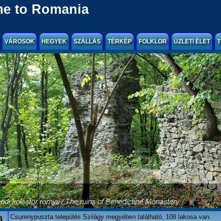
e to Romania
VÁROSOK
HEGYEK
SZÁLLÁS
TÉRKÉP
FOLKLOR
ÜZLETI ÉLET
T
a
Csurenypuszta település Szilágy megyében található, 108 lakosa van.