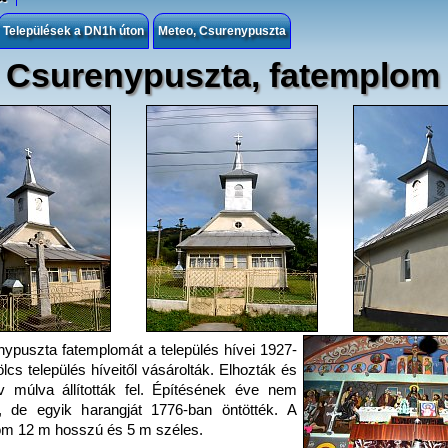
Települések a DN1h úton
Meteo, Csurenypuszta
Csurenypuszta, fatemplom
ypuszta fatemplomát a település hívei 1927-
lcs település híveitől vásárolták. Elhozták és
 múlva állították fel. Építésének éve nem
, de egyik harangját 1776-ban öntötték. A
m 12 m hosszú és 5 m széles.