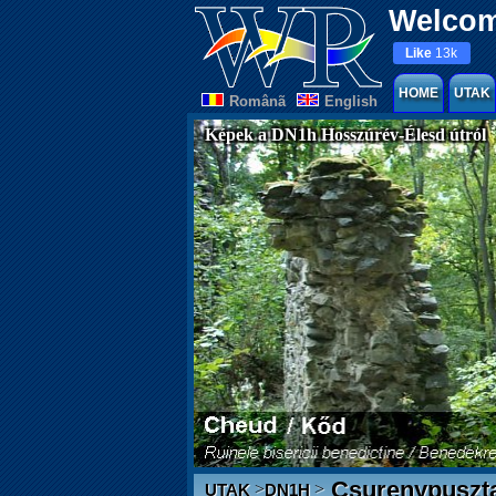
Welcom
Like
13k
HOME
UTAK
Românã
English
Képek a DN1h Hosszúrév-Élesd útról
Csurenypuszt
>
>
UTAK
DN1H