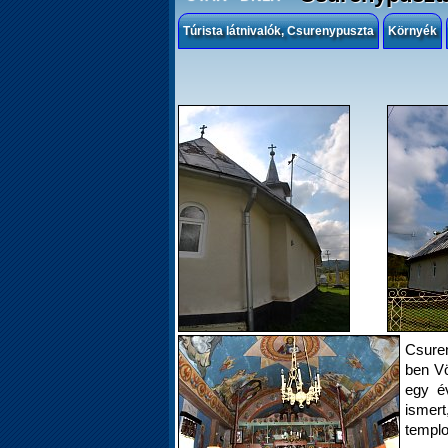
Túrista látnivalók, Csurenypuszta
Környék
Csuren
ben Vö
egy év
ismert
templo