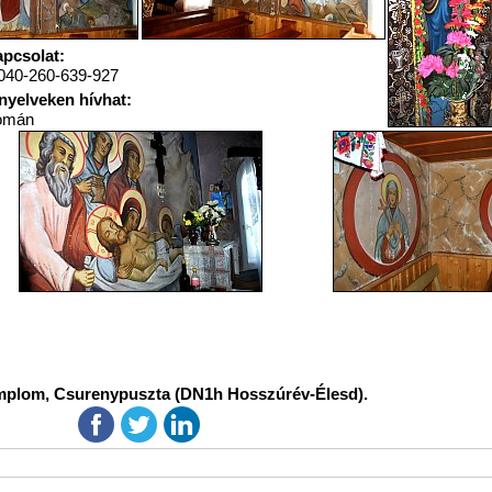
pcsolat:
040-260-639-927
nyelveken hívhat:
omán
mplom, Csurenypuszta (DN1h Hosszúrév-Élesd).