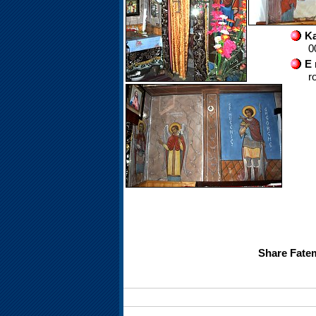
Ka
0
E 
r
Share Fate