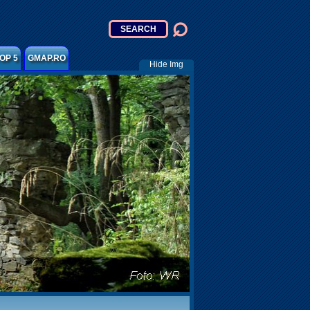
OP 5
GMAP.RO
Hide Img