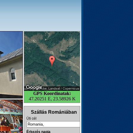
GPS Koordinatak:
47.20251 E, 23.58926 K