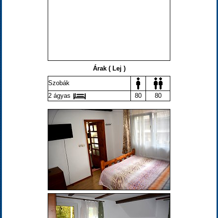
Árak ( Lej )
Szobák
2 ágyas
80
80