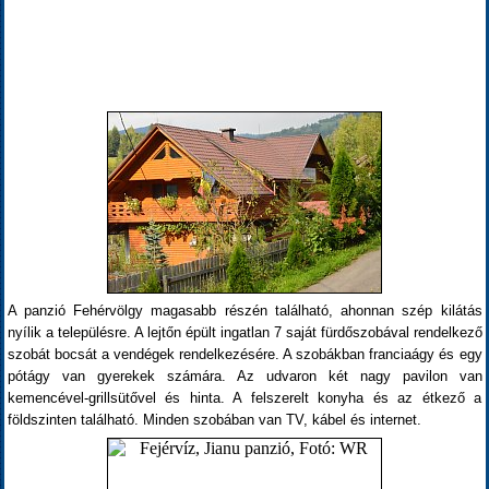
A panzió Fehérvölgy magasabb részén található, ahonnan szép kilátás
nyílik a településre. A lejtőn épült ingatlan 7 saját fürdőszobával rendelkező
szobát bocsát a vendégek rendelkezésére. A szobákban franciaágy és egy
pótágy van gyerekek számára. Az udvaron két nagy pavilon van
kemencével-grillsütővel és hinta. A felszerelt konyha és az étkező a
földszinten található. Minden szobában van TV, kábel és internet.