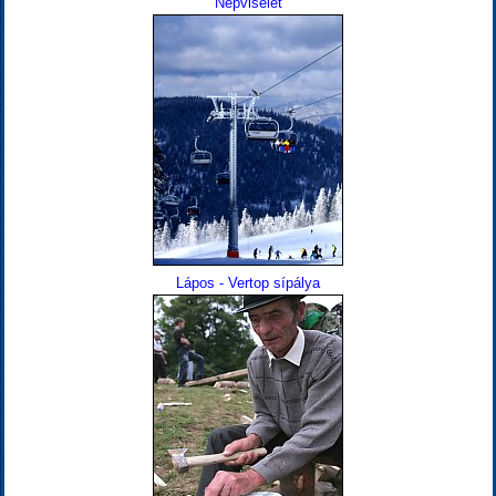
Népviselet
Lápos - Vertop sípálya