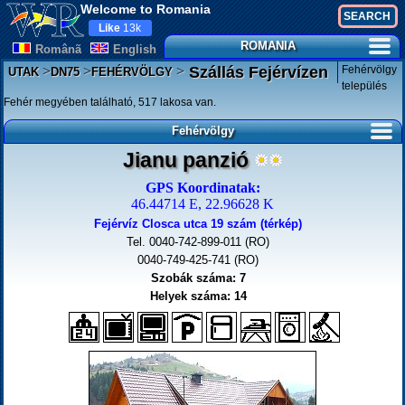
Welcome to Romania
Like
13k
ROMANIA
Românã
English
>
>
>
Fehérvölgy
Szállás Fejérvízen
UTAK
DN75
FEHÉRVÖLGY
település
Fehér megyében található, 517 lakosa van.
Fehérvölgy
Jianu panzió
GPS Koordinatak:
46.44714 E, 22.96628 K
Fejérvíz Closca utca 19 szám (térkép)
Tel. 0040-742-899-011 (RO)
0040-749-425-741 (RO)
Szobák száma: 7
Helyek száma: 14