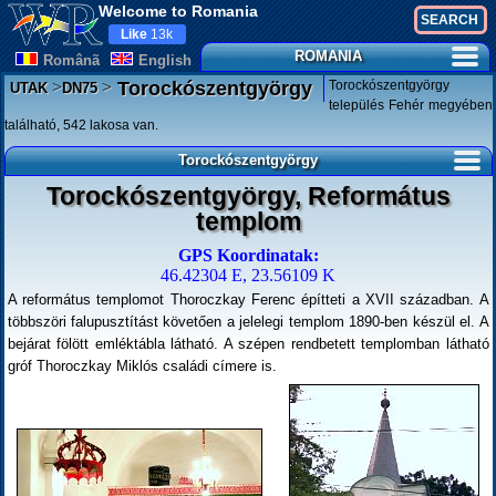
Welcome to Romania
Like
13k
ROMANIA
Românã
English
>
>
Torockószentgyörgy
Torockószentgyörgy
UTAK
DN75
település Fehér megyében
található, 542 lakosa van.
Torockószentgyörgy
Torockószentgyörgy, Református
templom
GPS Koordinatak:
46.42304 E, 23.56109 K
A református templomot Thoroczkay Ferenc építteti a XVII században. A
többszöri falupusztítást követően a jelelegi templom 1890-ben készül el. A
bejárat fölött emléktábla látható. A szépen rendbetett templomban látható
gróf Thoroczkay Miklós családi címere is.