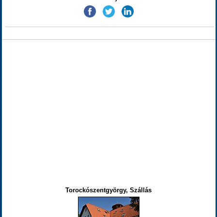
Torockószentgyörgy, Szállás