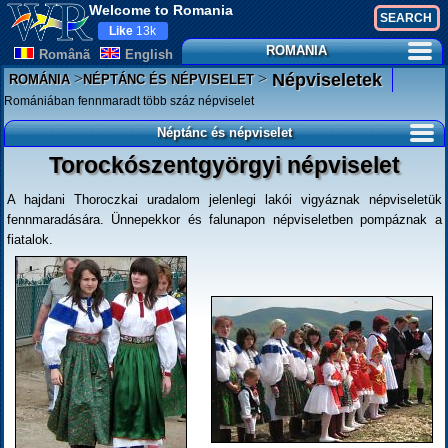
Welcome to Romania
Like
13k
ROMANIA
Românã
English
>
>
Népviseletek
ROMÁNIA
NÉPTÁNC ÉS NÉPVISELET
Romániában fennmaradt több száz népviselet
Néptánc és népviselet
Torockószentgyörgyi népviselet
A hajdani Thoroczkai uradalom jelenlegi lakói vigyáznak népviseletük
fennmaradására. Ünnepekkor és falunapon népviseletben pompáznak a
fiatalok.