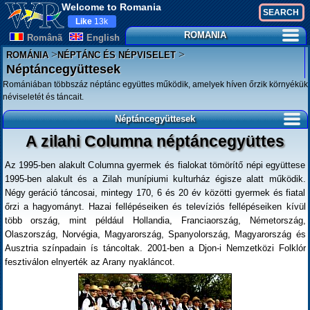
Welcome to Romania
Like
13k
ROMANIA
Românã
English
>
>
ROMÁNIA
NÉPTÁNC ÉS NÉPVISELET
Néptáncegyüttesek
Romániában többszáz néptánc együttes működik, amelyek híven őrzik környékük
néviseletét és táncait.
Néptáncegyüttesek
A zilahi Columna néptáncegyüttes
Az 1995-ben alakult Columna gyermek és fialokat tömörítő népi együttese
1995-ben alakult és a Zilah munípiumi kulturház égisze alatt működik.
Négy geráció táncosai, mintegy 170, 6 és 20 év közötti gyermek és fiatal
őrzi a hagyományt. Hazai fellépéseiken és televíziós fellépéseiken kívül
több ország, mint például Hollandia, Franciaország, Németország,
Olaszország, Norvégia, Magyarország, Spanyolország, Magyarország és
Ausztria színpadain ís táncoltak. 2001-ben a Djon-i Nemzetközi Folklór
fesztiválon elnyerték az Arany nyakláncot.