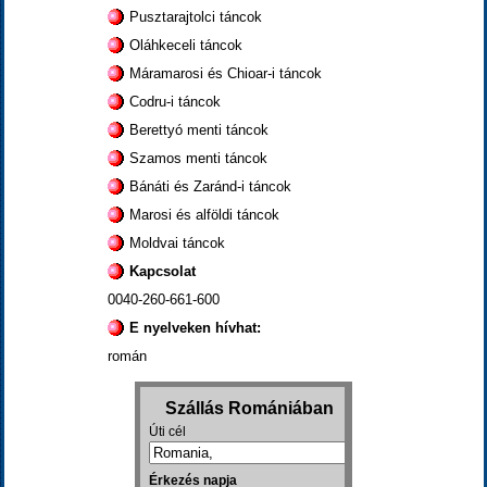
Pusztarajtolci táncok
Oláhkeceli táncok
Máramarosi és Chioar-i táncok
Codru-i táncok
Berettyó menti táncok
Szamos menti táncok
Bánáti és Zaránd-i táncok
Marosi és alföldi táncok
Moldvai táncok
Kapcsolat
0040-260-661-600
E nyelveken hívhat:
román