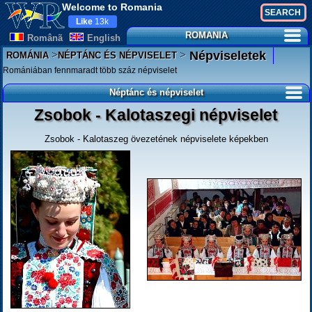
Welcome to Romania
Like
13k
ROMANIA
Românã
English
>
>
Népviseletek
ROMÁNIA
NÉPTÁNC ÉS NÉPVISELET
Romániában fennmaradt több száz népviselet
Néptánc és népviselet
Zsobok - Kalotaszegi népviselet
Zsobok - Kalotaszeg övezetének népviselete képekben