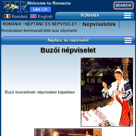
Welcome to Romania
Like
13k
ROMANIA
Românã
English
>
>
Népviseletek
ROMÁNIA
NÉPTÁNC ÉS NÉPVISELET
Romániában fennmaradt több száz népviselet
Néptánc és népviselet
Buzói népviselet
Buzó övezetének népviselete képekben