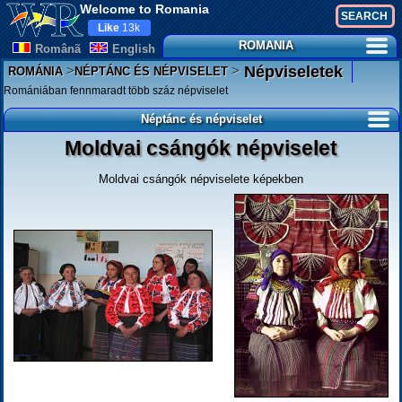
Welcome to Romania
Like
13k
ROMANIA
Românã
English
>
>
Népviseletek
ROMÁNIA
NÉPTÁNC ÉS NÉPVISELET
Romániában fennmaradt több száz népviselet
Néptánc és népviselet
Moldvai csángók népviselet
Moldvai csángók népviselete képekben