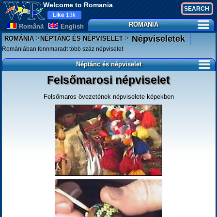
Welcome to Romania
Like
13k
ROMANIA
Românã
English
>
>
Népviseletek
ROMÁNIA
NÉPTÁNC ÉS NÉPVISELET
Romániában fennmaradt több száz népviselet
Néptánc és népviselet
Felsőmarosi népviselet
Felsőmaros övezetének népviselete képekben