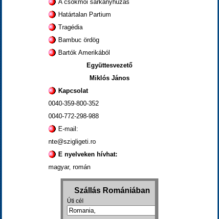
A csökmői sárkányhúzás
Határtalan Partium
Tragédia
Bambuc ördög
Bartók Amerikából
Együttesvezető
Miklós János
Kapcsolat
0040-359-800-352
0040-772-298-988
E-mail:
nte@szigligeti.ro
E nyelveken hívhat:
magyar, román