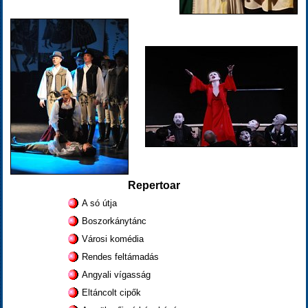
Repertoar
A só útja
Boszorkánytánc
Városi komédia
Rendes feltámadás
Angyali vígasság
Eltáncolt cipők