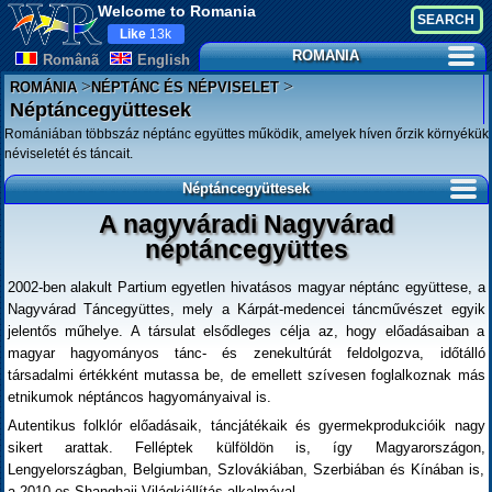
Welcome to Romania
Like
13k
ROMANIA
Românã
English
>
>
ROMÁNIA
NÉPTÁNC ÉS NÉPVISELET
Néptáncegyüttesek
Romániában többszáz néptánc együttes működik, amelyek híven őrzik környékük
néviseletét és táncait.
Néptáncegyüttesek
A nagyváradi Nagyvárad
néptáncegyüttes
2002-ben alakult Partium egyetlen hivatásos magyar néptánc együttese, a
Nagyvárad Táncegyüttes, mely a Kárpát-medencei táncművészet egyik
jelentős műhelye. A társulat elsődleges célja az, hogy előadásaiban a
magyar hagyományos tánc- és zenekultúrát feldolgozva, időtálló
társadalmi értékként mutassa be, de emellett szívesen foglalkoznak más
etnikumok néptáncos hagyományaival is.
Autentikus folklór előadásaik, táncjátékaik és gyermekprodukcióik nagy
sikert arattak. Felléptek külföldön is, így Magyarországon,
Lengyelországban, Belgiumban, Szlovákiában, Szerbiában és Kínában is,
a 2010-es Shanghaji Világkiállítás alkalmával.