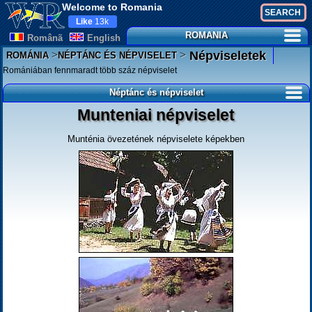
Welcome to Romania
Like
13k
ROMANIA
Românã
English
>
>
Népviseletek
ROMÁNIA
NÉPTÁNC ÉS NÉPVISELET
Romániában fennmaradt több száz népviselet
Néptánc és népviselet
Munteniai népviselet
Munténia övezetének népviselete képekben