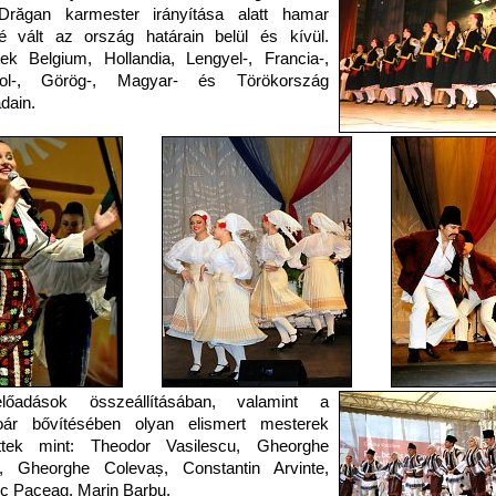
Drăgan karmester irányítása alatt hamar
é vált az ország határain belül és kívül.
tek Belgium, Hollandia, Lengyel-, Francia-,
ol-, Görög-, Magyar- és Törökország
dain.
őadások összeállításában, valamint a
toár bővítésében olyan elismert mesterek
ettek mint: Theodor Vasilescu, Gheorghe
n, Gheorghe Colevaș, Constantin Arvinte,
c Paceag, Marin Barbu.