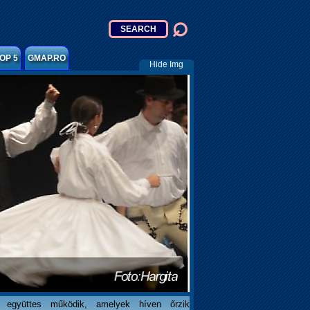
OP 5
GMAP.RO
Hide Img
 együttes működik, amelyek híven őrzik