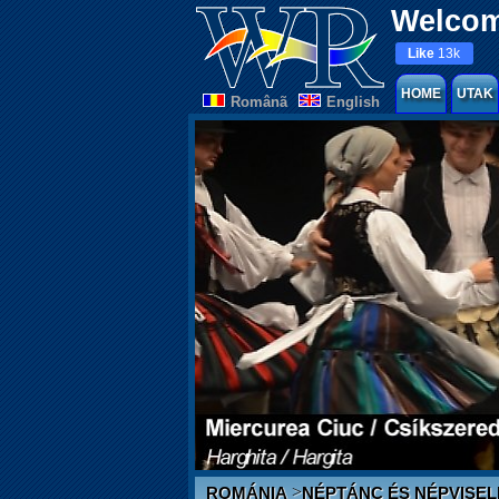
Welcom
Like
13k
HOME
UTAK
Românã
English
>
ROMÁNIA
NÉPTÁNC ÉS NÉPVISEL