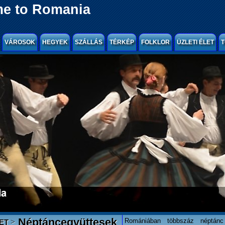
e to Romania
VÁROSOK
HEGYEK
SZÁLLÁS
TÉRKÉP
FOLKLOR
ÜZLETI ÉLET
T
Néptáncegyüttesek
Romániában többszáz néptánc
>
ET