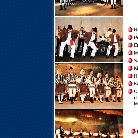
Ha
P
Er
M
S
Ki
H
K
O
(
M