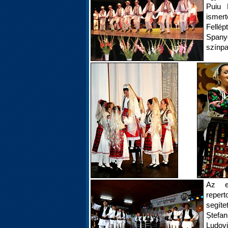
Puiu 
ismert
Fellép
Spany
színpa
Az el
reper
segít
Ștefa
Ludovi