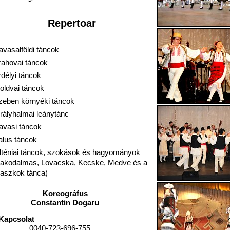
Repertoar
vasalföldi táncok
rahovai táncok
délyi táncok
oldvai táncok
zeben környéki táncok
rályhalmai leánytánc
avasi táncok
alus táncok
lténiai táncok, szokások és hagyományok
Lakodalmas, Lovacska, Kecske, Medve és a
aszkok tánca)
Koreográfus
Constantin Dogaru
Kapcsolat
0040-723-696-755