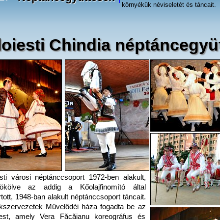
környékük néviseletét és táncait.
loiesti Chindia néptáncegyü
sti városi néptánccsoport 1972-ben alakult,
ökölve az addig a Kőolajfinomító által
rtott, 1948-ban alakult néptánccsoport táncait.
kszervezetek Művelődéi háza fogadta be az
test, amely Vera Făcăianu koreográfus és