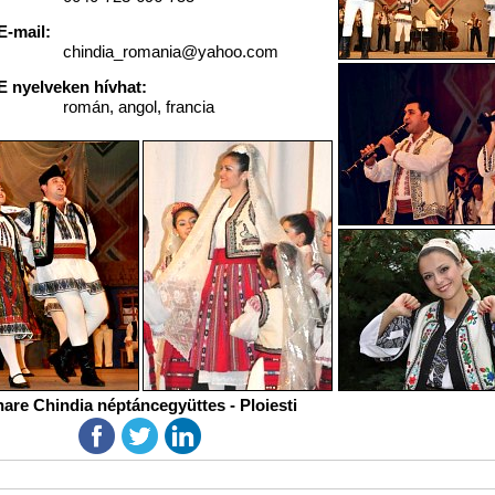
E-mail:
chindia_romania@yahoo.com
E nyelveken hívhat:
román, angol, francia
are Chindia néptáncegyüttes - Ploiesti