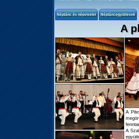
Néptánc és népviselet
Néptáncegyüttesek
A p
A Pite
megör
fennta
A Sza
együt