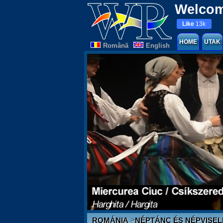
Welcom
Like
13k
HOME
UTAK
Românã
English
>
ROMÁNIA
NÉPTÁNC ÉS NÉPVISEL