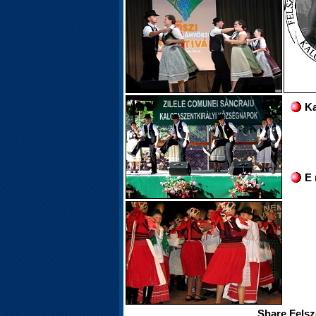
Ka
E 
Share Felsz