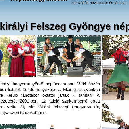
környékük néviseletét és táncait.
tkirályi Felszeg Gyöngye né
tkirályi hagyományőrző néptánccsoport 1994 őszén
lybeli fiatalok kezdeményezésére. Eleinte az évenkén
e kerülő tánctábor oktatói jártak ki tanítani. A
vezetését 2001-ben, az addig szakemberré értett
c vette át, aki főként felszegi (magyarvalkói,
 nyárszói) táncokat tanít.