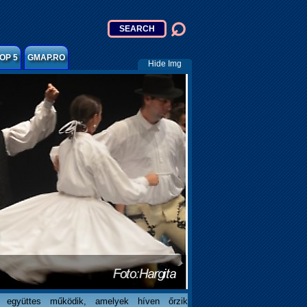
OP 5
GMAP.RO
Hide Img
 együttes működik, amelyek híven őrzik