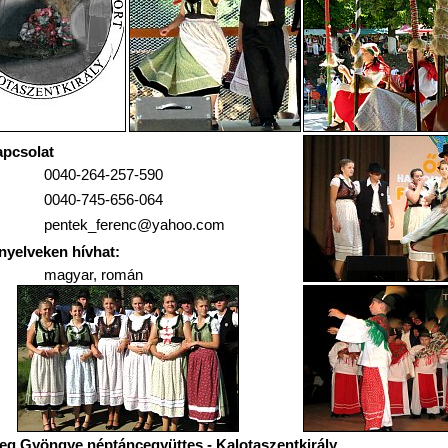
pcsolat
0040-264-257-590
0040-745-656-064
pentek_ferenc@yahoo.com
nyelveken hívhat:
magyar, román
eg Gyöngye néptáncegyüttes - Kalotaszentkirály