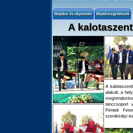
Néptánc és népviselet
Néptáncegyüttesek
A kalotaszen
A kalotaszen
alakult, a he
megrendezésr
tánccsoport 
Péntek Feren
szentkirályi és