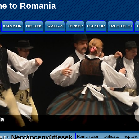
e to Romania
VÁROSOK
HEGYEK
SZÁLLÁS
TÉRKÉP
FOLKLOR
ÜZLETI ÉLET
T
Néptáncegyüttesek
Romániában többszáz néptánc
>
ET