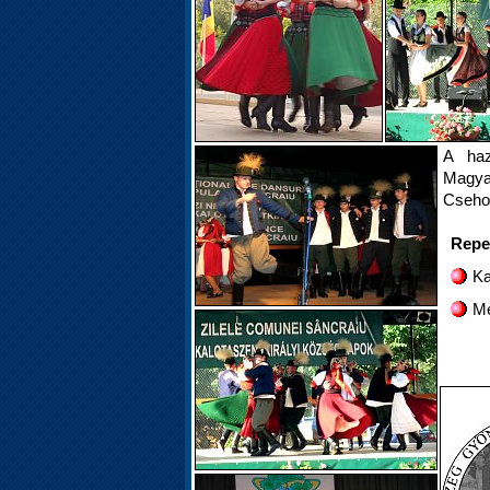
A haz
Magya
Cseho
Repe
Ka
Me