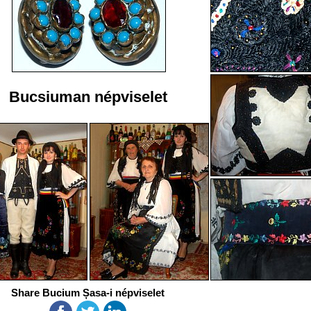
Bucsiuman népviselet
Share Bucium Șasa-i népviselet