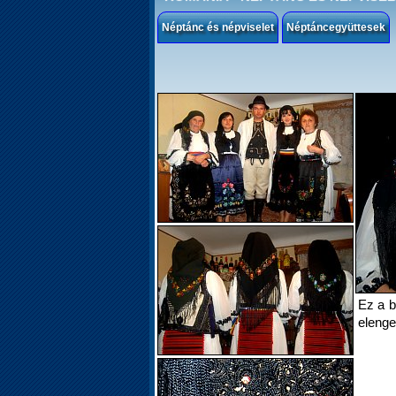
Néptánc és népviselet
Néptáncegyüttesek
Ez a b
elenge