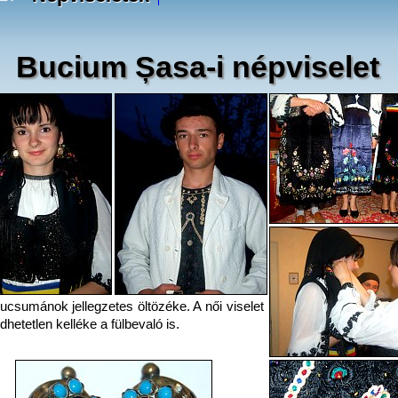
Bucium Șasa-i népviselet
ucsumánok jellegzetes öltözéke. A női viselet
dhetetlen kelléke a fülbevaló is.