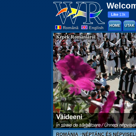
Welcom
Like
13k
HOME
UTAK
Românã
English
Képek Romániáról
>
ROMÁNIA
NÉPTÁNC ÉS NÉPVISEL