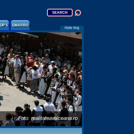
OP 5
GMAP.RO
Hide Img