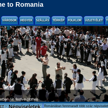
e to Romania
VÁROSOK
HEGYEK
SZÁLLÁS
TÉRKÉP
FOLKLOR
ÜZLETI ÉLET
T
Népviseletek
Romániában fennmaradt több száz népviselet
>
ET