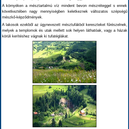
A környéken a mésztartalmú víz mindent bevon mészréteggel s ennek
következtében nagy mennyiségben keletkeznek változatos szépségű
mészkő-képződmények.
A lakosok ezekből az úgynevezett mésztufákból kereszteket fűrészelnek,
melyek a templomok és utak mellett sok helyen láthatóak, vagy a házak
körüli kerítéshez vágnak ki tufatéglákat.