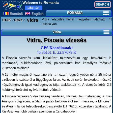
Welcome to Romania
Like
13k
ROMANIA
Românã
English
>
>
Vidra település Fehér megyében található, 43
Vidra
UTAK
DN75
lakosa van.
Vidra
Vidra, Pisoaia vízesés
GPS Koordinatak:
46.36151 E, 22.87679 K
A Pisoaia vízesés körül kialakított tájrezervátum egy, fenyőfákat is
tartalmazó, bükkfaerdőben lévő, paleozoikum kori kristályos mészkő
küszöbön található.
A 18 méter magasról lezuhanó víz, a hozam függvényében néha 25 méter
szélesen is szétterül a függőleges falon. Az évek során lerakodott mészkő
képződmények igazi vadregényes tájat alakítottak ki. A vízesés körül 2.5
hektárnyi területet nyilvánítottak védetté.
A Pisoaia vízesés Vidra község területén, Nemesi falu határában, a Kis-
Aranyos völgyében, a Slatina patak befolyásától nem messze, a Mihoiesti
és Avram Iancu településeket összekötő DJ 762 út közelében található. A
Kis-Aranyos jobb partján szemben a Csigaheggyel.