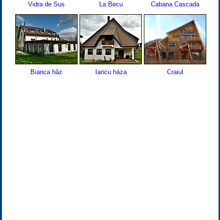
Vidra de Sus
La Becu
Cabana Cascada
Bianca hâz
Iancu háza
Craiul