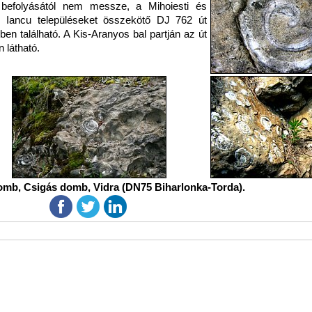
 befolyásától nem messze, a Mihoiesti és
 Iancu településeket összekötő DJ 762 út
ben található. A Kis-Aranyos bal partján az út
 látható.
mb, Csigás domb, Vidra (DN75 Biharlonka-Torda).