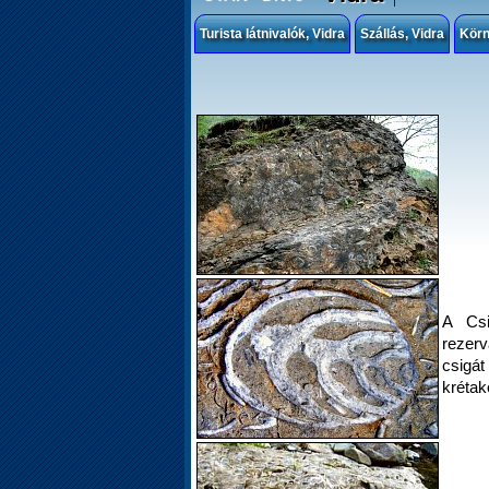
Turista látnivalók, Vidra
Szállás, Vidra
Kör
A Csi
rezer
csigá
krétak