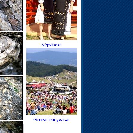
Népviselet
Géneai leányvásár