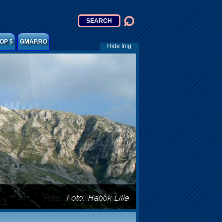
OP 5
GMAP.RO
Hide Img