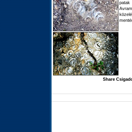
patak
Avram
közelé
mentén
Share Csigado