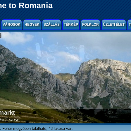
e to Romania
VÁROSOK
HEGYEK
SZÁLLÁS
TÉRKÉP
FOLKLOR
ÜZLETI ÉLET
T
l
és Fehér megyében található, 43 lakosa van.