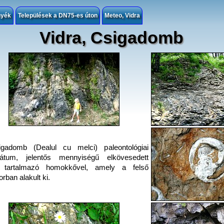
nyék
Települések a DN75-es úton
Meteo, Vidra
Vidra, Csigadomb
gadomb (Dealul cu melci) paleontológiai
vátum, jelentős mennyiségű elkövesedett
t tartalmazó homokkővel, amely a felső
orban alakult ki.