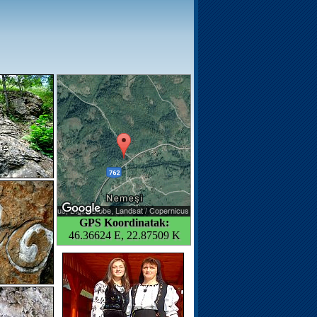
GPS Koordinatak:
46.36624 E, 22.87509 K