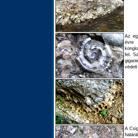
Az egy
évr
konglo
fel. S
gigan
védett
A Csig
határ