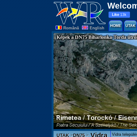
Welcom
Like
13k
HOME
UTAK
Românã
English
Képek a DN75 Biharlonka-Torda útró
Vidra
Vidra települ
>
>
UTAK
DN75