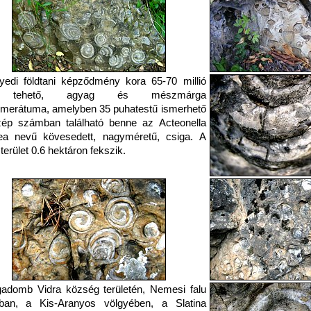
edi földtani képződmény kora 65-70 millió
e tehető, agyag és mészmárga
merátuma, amelyben 35 puhatestű ismerhető
zép számban található benne az Acteonella
tea nevű kövesedett, nagyméretű, csiga. A
 terület 0.6 hektáron fekszik.
adomb Vidra község területén, Nemesi falu
ában, a Kis-Aranyos völgyében, a Slatina