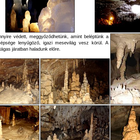
nnyire védett, meggyőződhetünk, amint beléptünk a
zépsége lenyűgöző, igazi mesevilág vesz körül. A
 tágas járatban haladunk előre.