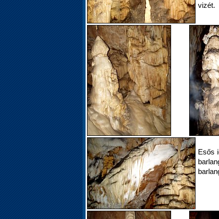
vizét.
Esős i
barl
barlan