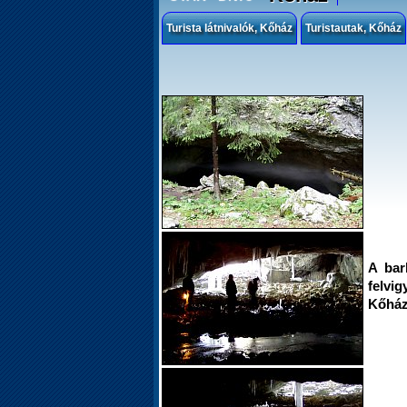
Turista látnivalók, Kőház
Turistautak, Kőház
A bar
felvi
Kőház