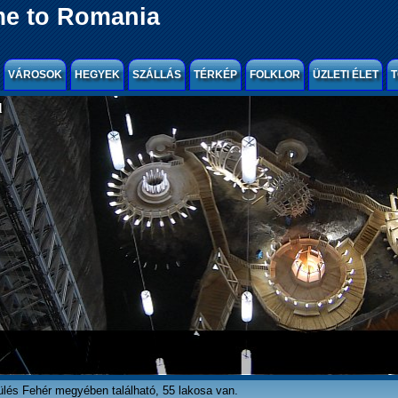
e to Romania
VÁROSOK
HEGYEK
SZÁLLÁS
TÉRKÉP
FOLKLOR
ÜZLETI ÉLET
T
l
ülés Fehér megyében található, 55 lakosa van.