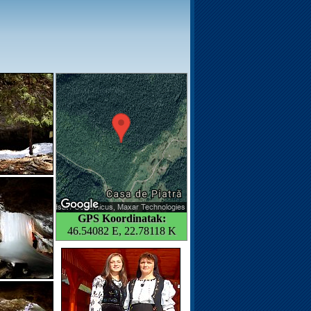
GPS Koordinatak:
46.54082 E, 22.78118 K