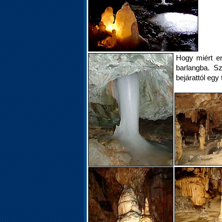
Hogy miért e
barlangba. S
bejárattól egy