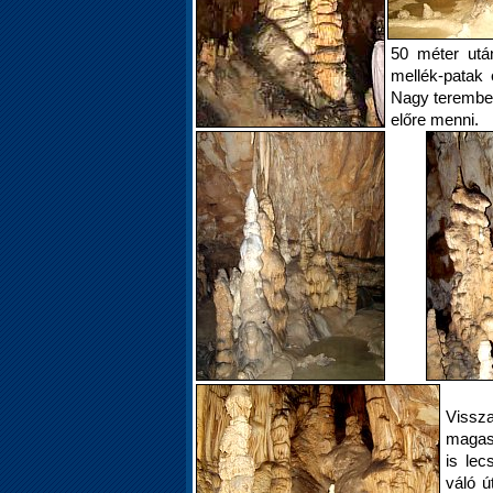
50 méter utá
mellék-patak
Nagy terembe 
előre menni.
Vissz
magas 
is le
váló ú