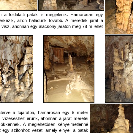
n a földalatti patak is megjelenik. Hamarosan egy
 érkezik, azon haladunk tovább. A meredek járat a
visz, ahonnan egy alacsony járaton még 78 m lehet
atérve a főjáratba, hamarosan egy 8 méter
vízeséshez érünk, ahonnan a járat méretei
csökkennek. A meglehetősen kényelmetlenné
t egy szifonhoz vezet, amely elnyeli a patak