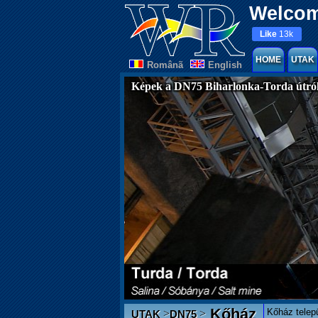
Welcom
Like
13k
HOME
UTAK
Românã
English
Képek a DN75 Biharlonka-Torda útró
Kőház
Kőház telep
>
>
UTAK
DN75