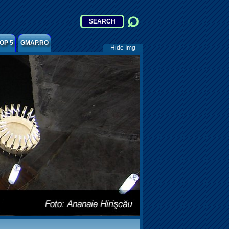
OP 5
GMAP.RO
Hide Img