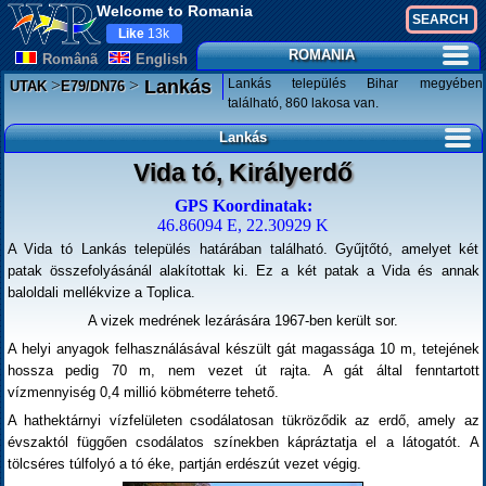
Welcome to Romania
Like
13k
ROMANIA
Românã
English
>
>
Lankás település Bihar megyében
Lankás
UTAK
E79/DN76
található, 860 lakosa van.
Lankás
Vida tó, Királyerdő
GPS Koordinatak:
46.86094 E, 22.30929 K
A Vida tó Lankás település határában található. Gyűjtőtó, amelyet két
patak összefolyásánál alakítottak ki. Ez a két patak a Vida és annak
baloldali mellékvize a Toplica.
A vizek medrének lezárására 1967-ben került sor.
A helyi anyagok felhasználásával készült gát magassága 10 m, tetejének
hossza pedig 70 m, nem vezet út rajta. A gát által fenntartott
vízmennyiség 0,4 millió köbméterre tehető.
A hathektárnyi vízfelületen csodálatosan tükröződik az erdő, amely az
évszaktól függően csodálatos színekben kápráztatja el a látogatót. A
tölcséres túlfolyó a tó éke, partján erdészút vezet végig.