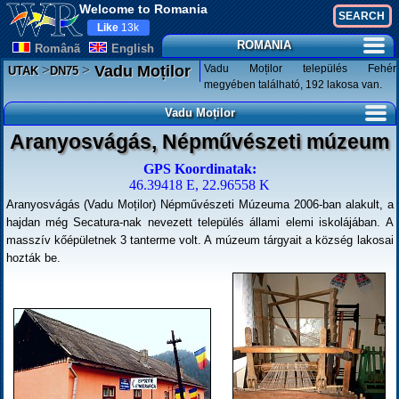
Welcome to Romania
Like
13k
ROMANIA
Românã
English
>
>
Vadu Moților település Fehér
Vadu Moților
UTAK
DN75
megyében található, 192 lakosa van.
Vadu Moților
Aranyosvágás, Népművészeti múzeum
GPS Koordinatak:
46.39418 E, 22.96558 K
Aranyosvágás (Vadu Moților) Népművészeti Múzeuma 2006-ban alakult, a
hajdan még Secatura-nak nevezett település állami elemi iskolájában. A
masszív kőépületnek 3 tanterme volt. A múzeum tárgyait a község lakosai
hozták be.