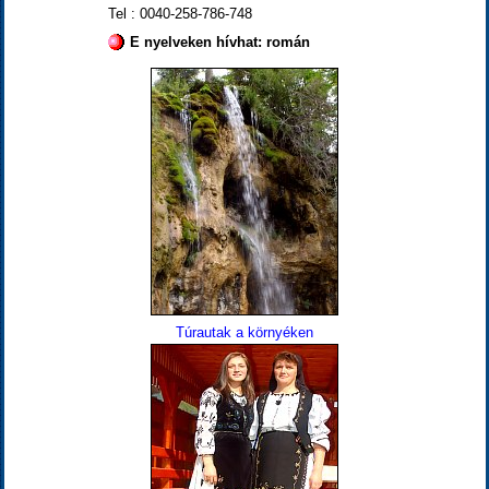
Tel : 0040-258-786-748
E nyelveken hívhat: román
Túrautak a környéken