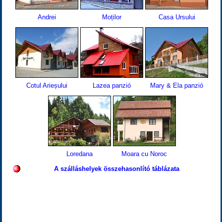
Andrei
Moților
Casa Ursului
Cotul Arieșului
Lazea panzió
Mary & Ela panzió
Loredana
Moara cu Noroc
A szálláshelyek összehasonlító táblázata