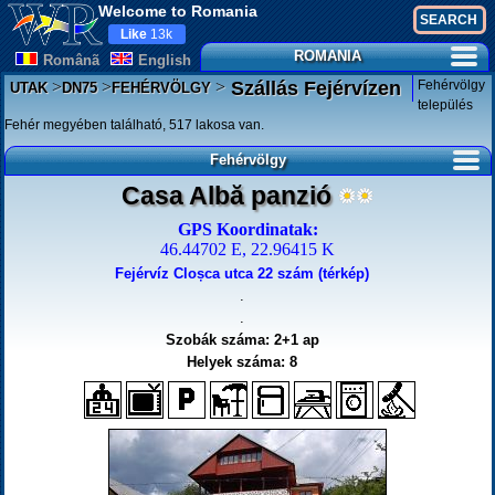
Welcome to Romania
Like
13k
ROMANIA
Românã
English
>
>
>
Fehérvölgy
Szállás Fejérvízen
UTAK
DN75
FEHÉRVÖLGY
település
Fehér megyében található, 517 lakosa van.
Fehérvölgy
Casa Albă panzió
GPS Koordinatak:
46.44702 E, 22.96415 K
Fejérvíz Cloșca utca 22 szám (térkép)
.
.
Szobák száma: 2+1 ap
Helyek száma: 8