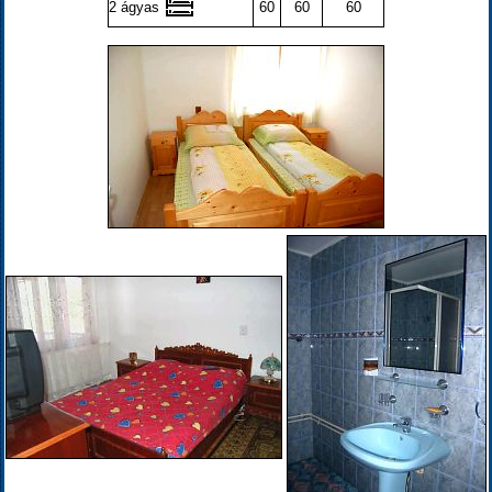
2 ágyas
60
60
60