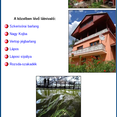
A közelben lévő látnivaló:
Szkerisórai barlang
Nagy Kojba
Vertop jégbarlang
Lápos
Láposi sípálya
Rozsda-szakadék