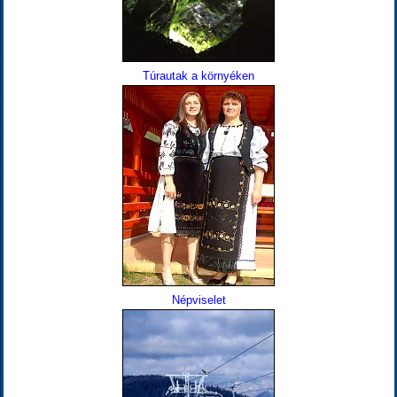
Túrautak a környéken
Népviselet