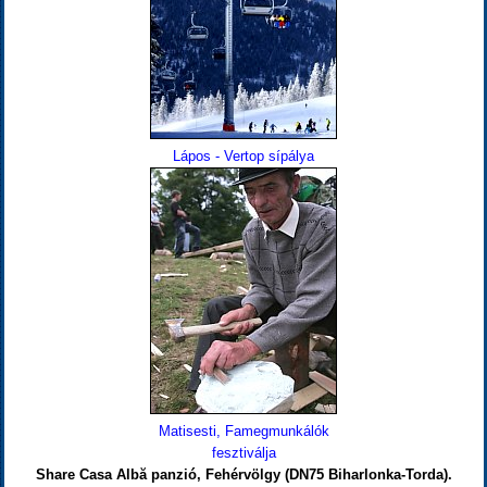
Lápos - Vertop sípálya
Matisesti, Famegmunkálók
fesztiválja
Share Casa Albă panzió, Fehérvölgy (DN75 Biharlonka-Torda).