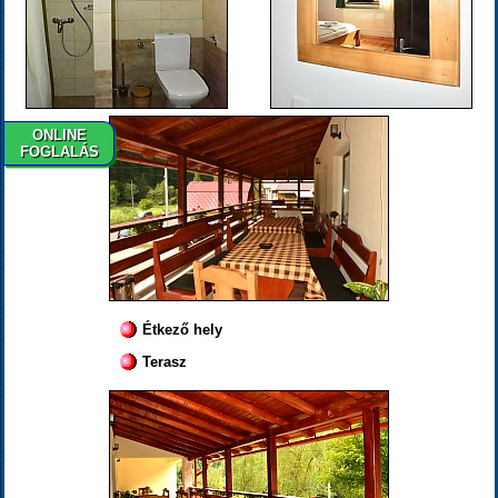
ONLINE
FOGLALÁS
Étkező hely
Terasz