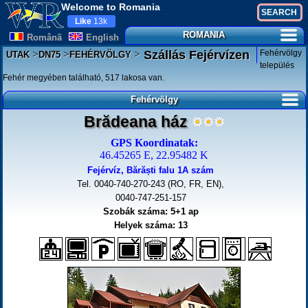
Welcome to Romania
Like
13k
ROMANIA
Românã
English
>
>
>
Fehérvölgy
Szállás Fejérvízen
UTAK
DN75
FEHÉRVÖLGY
település
Fehér megyében található, 517 lakosa van.
Fehérvölgy
Brădeana ház
GPS Koordinatak:
46.45265 E, 22.95482 K
Fejérvíz, Bărăști falu 1A szám
Tel. 0040-740-270-243 (RO, FR, EN),
0040-747-251-157
Szobák száma: 5+1 ap
Helyek száma: 13