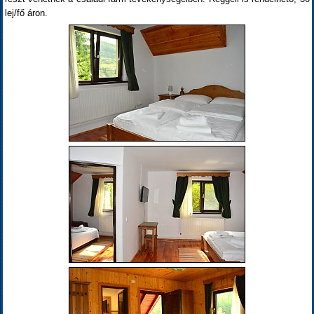
lej/fő áron.