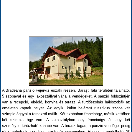
A Brădeana panzió Fejérvíz északi részén, Bărăști falu területén található.
5 szobával és egy lakosztállyal várja a vendégeket. A panzió földszintjén
van a recepció, ebédlő, konyha és terasz. A fürdőszobás hálószobák az
emeleten kaptak helyet. Az egyik, külön bejáratú rusztikus szoba két
szimpla ággyal a teraszról nyílik. Két szobában franciaágy, másik kettőben
két szimpla ágy van. A lakosztályban egy franciaágy és egy két
személyes kihúzható kanapé van. A terasz tágas, a panzió vendégei pedig
részt vehetnek a családi farm tevékenységeiben. Reggeli is rendelhető, 30